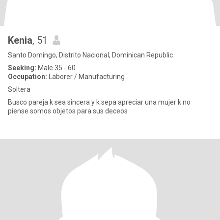
Kenia
, 51
Santo Domingo, Distrito Nacional, Dominican Republic
Seeking:
Male 35 - 60
Occupation:
Laborer / Manufacturing
Soltera
Busco pareja k sea sincera y k sepa apreciar una mujer k no
piense somos objetos para sus deceos