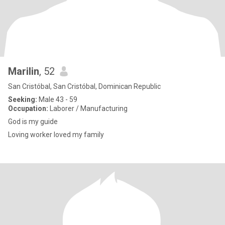
Marilin
, 52
San Cristóbal, San Cristóbal, Dominican Republic
Seeking:
Male 43 - 59
Occupation:
Laborer / Manufacturing
God is my guide
Loving worker loved my family