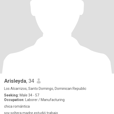
Arisleyda
, 34
Los Alcarrizos, Santo Domingo, Dominican Republic
Seeking:
Male 34 - 57
Occupation:
Laborer / Manufacturing
chica romántica
soy soltera madre estudió trabajo