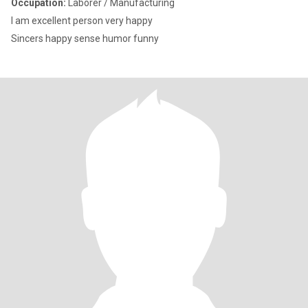
Occupation:
Laborer / Manufacturing
I am excellent person very happy
Sincers happy sense humor funny