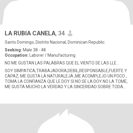
LA RUBIA CANELA
, 34
Santo Domingo, Distrito Nacional, Dominican Republic
Seeking:
Male 38 - 48
Occupation:
Laborer / Manufacturing
NO ME GUSTAN LAS PALABRAS QUE EL VIENTO SE LAS LLE...
SOY SIMPATICA,TRABAJADORA,DEBIL,RESPONSABLE,FUERTE Y
CAPAZ, ME GUSTA LA NATURALEJA ,ME ACOMPLEJO UN POCO ,
TOMA LA CONFIANZA QUE LE DOY SI NO SE LA DOY NO LA TOME,
ME GUSTA MUCHO LA VERDAD Y LA SINCERIDAD SOBRE TODAS
LAS COSAS❤️❤️RESPONDO CUANDO PUED