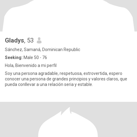
Gladys
, 53
Sánchez, Samaná, Dominican Republic
Seeking:
Male 50 - 76
Hola, Bienvenido a mi perfil
Soy una persona agradable, respetuosa, extrovertida, espero
conocer una persona de grandes principios y valores claros, que
pueda conllevar a una relación seria y estable.