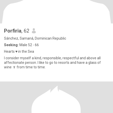
Porfiria
, 62
Sánchez, Samaná, Dominican Republic
Seeking:
Male 52 - 66
Hearts ♥ in the Sea
I consider myself a kind, responsible, respectful and above all
affectionate person. I like to go to resorts and have a glass of
wine 🍷 from time to time.