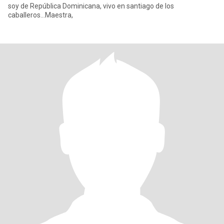
soy de República Dominicana, vivo en santiago de los
caballeros...Maestra,