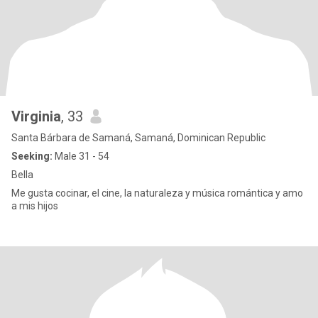
Virginia
, 33
Santa Bárbara de Samaná, Samaná, Dominican Republic
Seeking:
Male 31 - 54
Bella
Me gusta cocinar, el cine, la naturaleza y música romántica y amo
a mis hijos