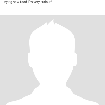
trying new food. I'm very curious!