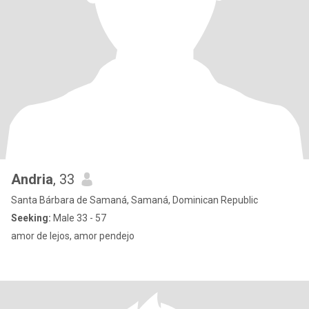
Andria
, 33
Santa Bárbara de Samaná, Samaná, Dominican Republic
Seeking:
Male 33 - 57
amor de lejos, amor pendejo