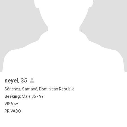
neyel
, 35
Sánchez, Samaná, Dominican Republic
Seeking:
Male 35 - 99
VISA 🛩️
PRIVADO