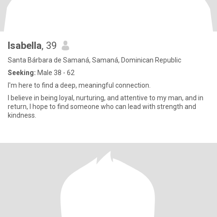
Isabella
, 39
Santa Bárbara de Samaná, Samaná, Dominican Republic
Seeking:
Male 38 - 62
I'm here to find a deep, meaningful connection.
I believe in being loyal, nurturing, and attentive to my man, and in
return, I hope to find someone who can lead with strength and
kindness.