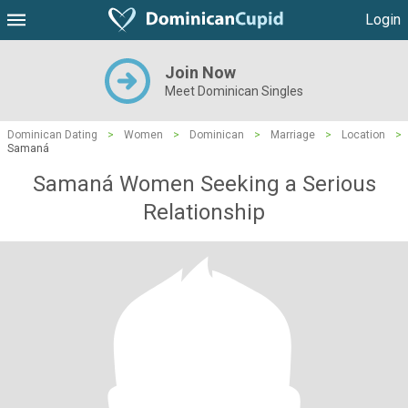
Login
Join Now
Meet Dominican Singles
Dominican Dating
>
Women
>
Dominican
>
Marriage
>
Location
>
Samaná
Samaná Women Seeking a Serious
Relationship