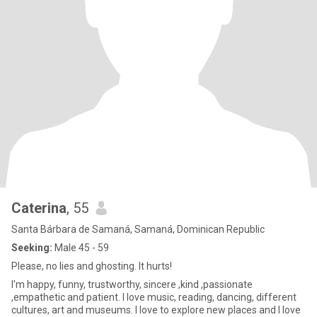
Caterina
, 55
Santa Bárbara de Samaná, Samaná, Dominican Republic
Seeking:
Male 45 - 59
Please, no lies and ghosting. It hurts!
I'm happy, funny, trustworthy, sincere ,kind ,passionate
,empathetic and patient. I love music, reading, dancing, different
cultures, art and museums. I love to explore new places and I love