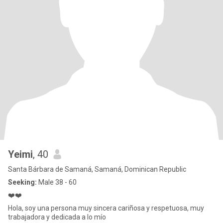
Yeimi
, 40
Santa Bárbara de Samaná, Samaná, Dominican Republic
Seeking:
Male 38 - 60
❤️❤️
Hola, soy una persona muy sincera cariñosa y respetuosa, muy
trabajadora y dedicada a lo mío