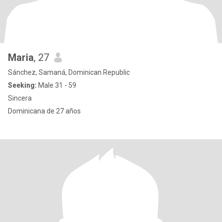
Maria
, 27
Sánchez, Samaná, Dominican Republic
Seeking:
Male 31 - 59
Sincera
Dominicana de 27 años