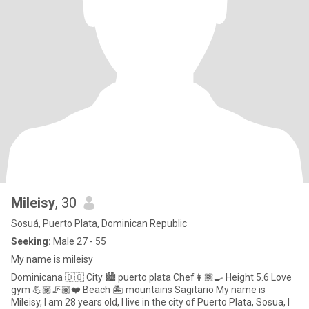
Mileisy
, 30
Sosuá, Puerto Plata, Dominican Republic
Seeking:
Male 27 - 55
My name is mileisy
Dominicana 🇩🇴 City 🏙 puerto plata Chef👩🏾‍🍳 Height 5.6 Love
gym 💪🏽🦵🏽❤️ Beach 🏝 mountains Sagitario My name is
Mileisy, I am 28 years old, I live in the city of Puerto Plata, Sosua, I