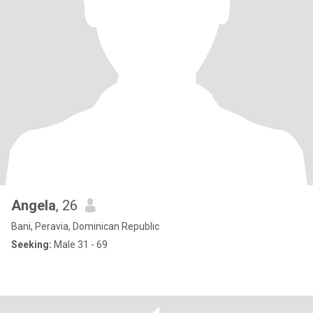
Angela
, 26
Bani, Peravia, Dominican Republic
Seeking:
Male 31 - 69