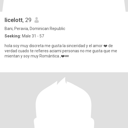
licelott
, 29
Bani, Peravia, Dominican Republic
Seeking:
Male 31 - 57
hola soy muy discreta me gusta la sinceridad y el amor ❤️ de
verdad cuado te refieres aciami personas no me gusta que me
mientan y soy muy Romántica ,❤️💤