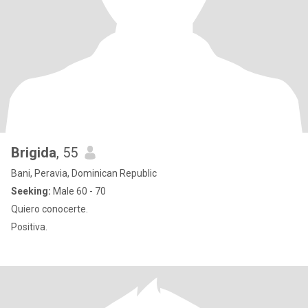
Brigida
, 55
Bani, Peravia, Dominican Republic
Seeking:
Male 60 - 70
Quiero conocerte.
Positiva.