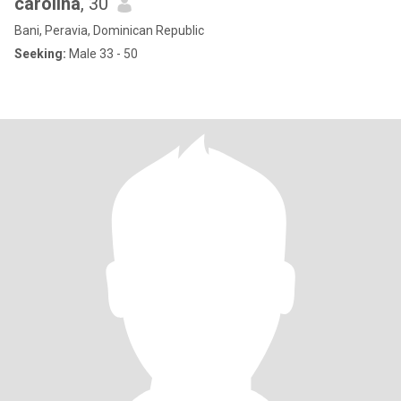
carolina
, 30
Bani, Peravia, Dominican Republic
Seeking:
Male 33 - 50