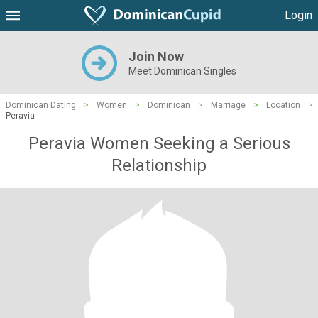
Login
Join Now
Meet Dominican Singles
Dominican Dating
>
Women
>
Dominican
>
Marriage
>
Location
>
Peravia
Peravia Women Seeking a Serious
Relationship