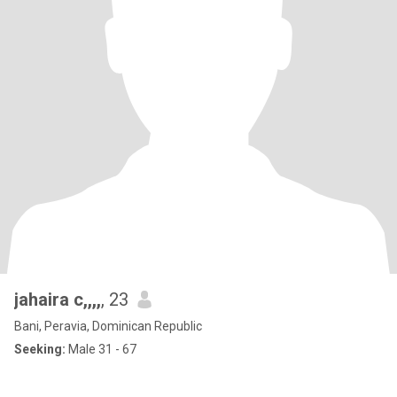
jahaira c,,,,
, 23
Bani, Peravia, Dominican Republic
Seeking:
Male 31 - 67