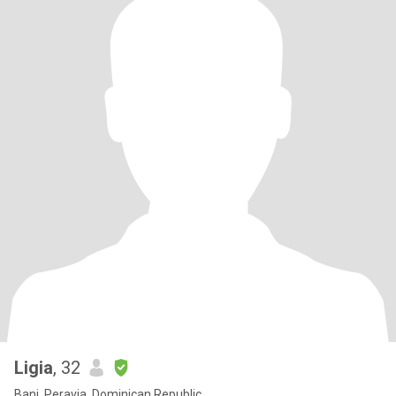
Ligia
, 32
Bani, Peravia, Dominican Republic