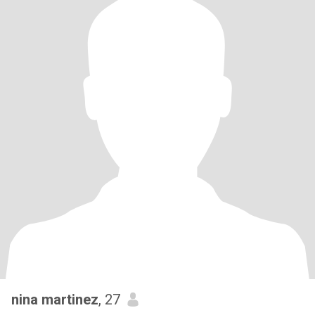
nina martinez
, 27