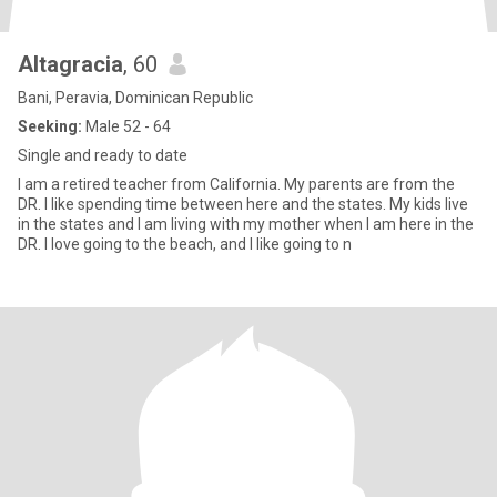
Altagracia
, 60
Bani, Peravia, Dominican Republic
Seeking:
Male 52 - 64
Single and ready to date
I am a retired teacher from California. My parents are from the
DR. I like spending time between here and the states. My kids live
in the states and I am living with my mother when I am here in the
DR. I love going to the beach, and I like going to n