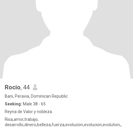
Rocio
, 44
Bani, Peravia, Dominican Republic
Seeking:
Male 38 - 65
Reyna de Valor y nobleza.
Risa,amor,trabajo,
desarrollo,dinero,belleza,fuerza,evolucion,evolucion,evolution,,