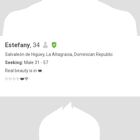
Estefany
, 34
Salvaleón de Higüey, La Altagracia, Dominican Republic
Seeking:
Male 31 - 57
Real beauty is in ❤️.
✨✨✨✨❤️🌹