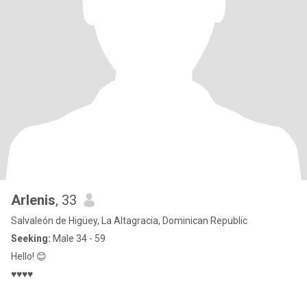
Arlenis
, 33
Salvaleón de Higüey, La Altagracia, Dominican Republic
Seeking:
Male 34 - 59
Hello! 😊
♥️♥️♥️♥️