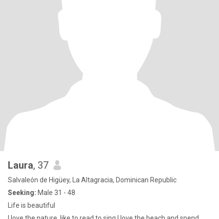
Laura
, 37
Salvaleón de Higüey, La Altagracia, Dominican Republic
Seeking:
Male 31 - 48
Life is beautiful
I love the nature ,like to read,to sing,I love the beach,and spend