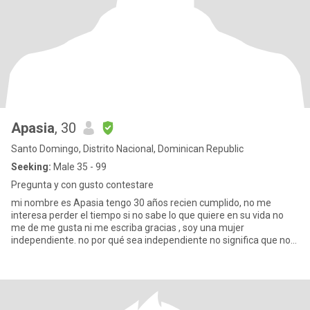
Apasia
, 30
Santo Domingo, Distrito Nacional, Dominican Republic
Seeking:
Male 35 - 99
Pregunta y con gusto contestare
mi nombre es Apasia tengo 30 años recien cumplido, no me
interesa perder el tiempo si no sabe lo que quiere en su vida no
me de me gusta ni me escriba gracias , soy una mujer
independiente. no por qué sea independiente no significa que no
nesecite ay