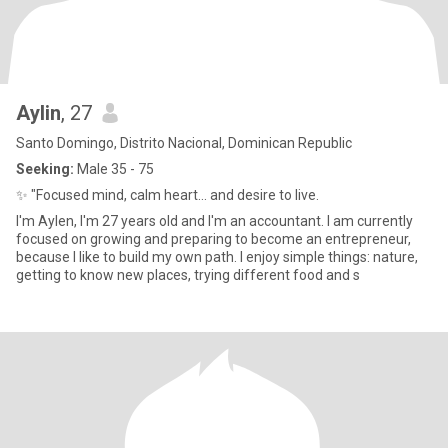
Aylin
, 27
Santo Domingo, Distrito Nacional, Dominican Republic
Seeking:
Male 35 - 75
✨ "Focused mind, calm heart... and desire to live.
I'm Aylen, I'm 27 years old and I'm an accountant. I am currently
focused on growing and preparing to become an entrepreneur,
because I like to build my own path. I enjoy simple things: nature,
getting to know new places, trying different food and s