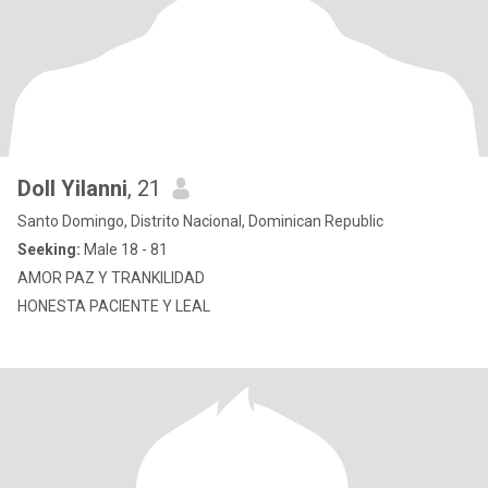
Doll Yilanni
, 21
Santo Domingo, Distrito Nacional, Dominican Republic
Seeking:
Male 18 - 81
AMOR PAZ Y TRANKILIDAD
HONESTA PACIENTE Y LEAL