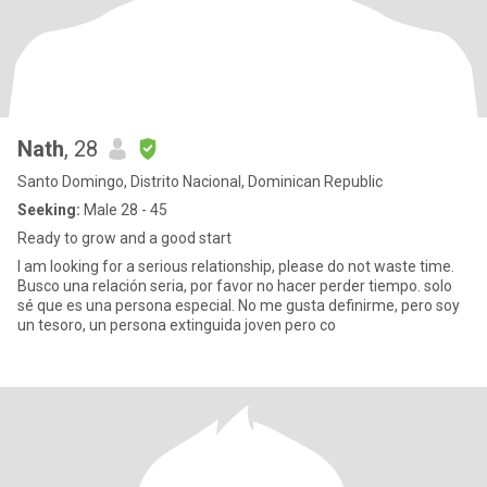
Nath
, 28
Santo Domingo, Distrito Nacional, Dominican Republic
Seeking:
Male 28 - 45
Ready to grow and a good start
I am looking for a serious relationship, please do not waste time.
Busco una relación seria, por favor no hacer perder tiempo. solo
sé que es una persona especial. No me gusta definirme, pero soy
un tesoro, un persona extinguida joven pero co