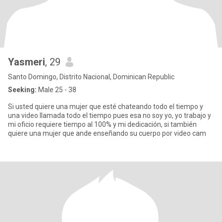
Yasmeri
, 29
Santo Domingo, Distrito Nacional, Dominican Republic
Seeking:
Male 25 - 38
Si usted quiere una mujer que esté chateando todo el tiempo y
una video llamada todo el tiempo pues esa no soy yo, yo trabajo y
mi oficio requiere tiempo al 100% y mi dedicación, si también
quiere una mujer que ande enseñando su cuerpo por video cam