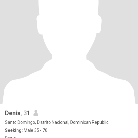
Denia
, 31
Santo Domingo, Distrito Nacional, Dominican Republic
Seeking:
Male 35 - 70