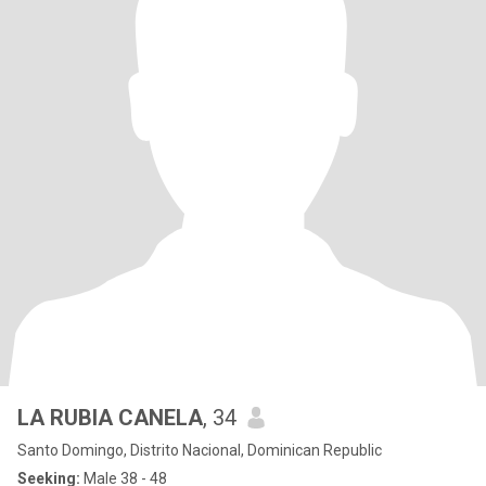
LA RUBIA CANELA
, 34
Santo Domingo, Distrito Nacional, Dominican Republic
Seeking:
Male 38 - 48