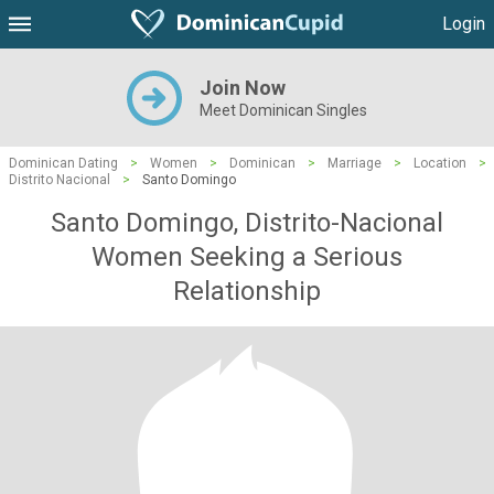
Login
Join Now
Meet Dominican Singles
Dominican Dating
>
Women
>
Dominican
>
Marriage
>
Location
>
Distrito Nacional
>
Santo Domingo
Santo Domingo, Distrito-Nacional
Women Seeking a Serious
Relationship