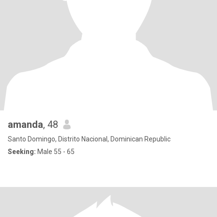
amanda
, 48
Santo Domingo, Distrito Nacional, Dominican Republic
Seeking:
Male 55 - 65