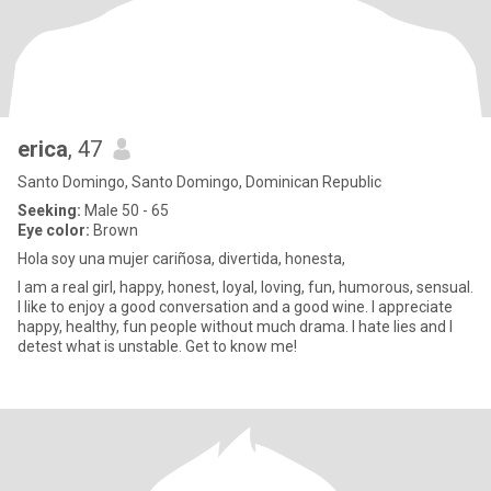
erica
, 47
Santo Domingo, Santo Domingo, Dominican Republic
Seeking:
Male 50 - 65
Eye color:
Brown
Hola soy una mujer cariñosa, divertida, honesta,
I am a real girl, happy, honest, loyal, loving, fun, humorous, sensual.
I like to enjoy a good conversation and a good wine. I appreciate
happy, healthy, fun people without much drama. I hate lies and I
detest what is unstable. Get to know me!