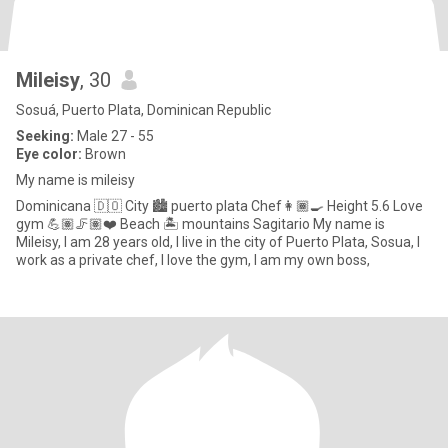
Mileisy
, 30
Sosuá, Puerto Plata, Dominican Republic
Seeking:
Male 27 - 55
Eye color:
Brown
My name is mileisy
Dominicana 🇩🇴 City 🏙 puerto plata Chef👩🏾‍🍳 Height 5.6 Love
gym 💪🏽🦵🏽❤️ Beach 🏝 mountains Sagitario My name is
Mileisy, I am 28 years old, I live in the city of Puerto Plata, Sosua, I
work as a private chef, I love the gym, I am my own boss,