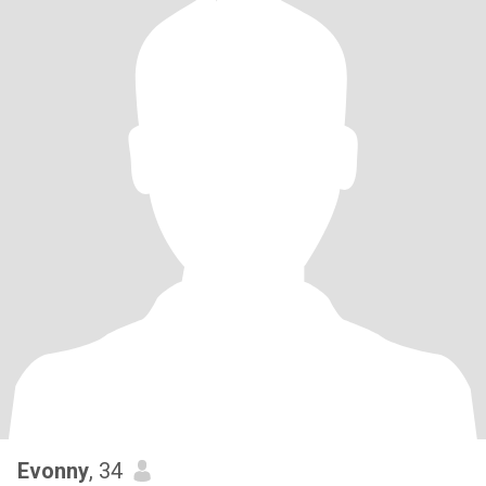
Evonny
, 34