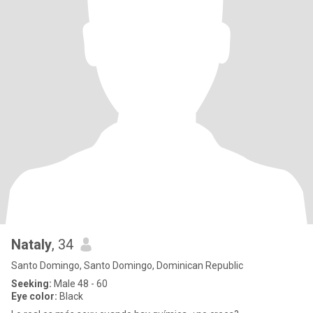
Nataly
, 34
Santo Domingo, Santo Domingo, Dominican Republic
Seeking:
Male 48 - 60
Eye color:
Black