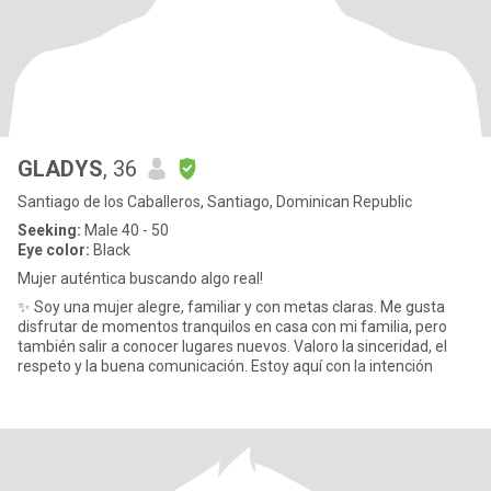
GLADYS
, 36
Santiago de los Caballeros, Santiago, Dominican Republic
Seeking:
Male 40 - 50
Eye color:
Black
Mujer auténtica buscando algo real!
✨ Soy una mujer alegre, familiar y con metas claras. Me gusta
disfrutar de momentos tranquilos en casa con mi familia, pero
también salir a conocer lugares nuevos. Valoro la sinceridad, el
respeto y la buena comunicación. Estoy aquí con la intención