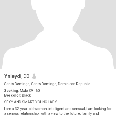
Ynleydi
, 33
Santo Domingo, Santo Domingo, Dominican Republic
Seeking:
Male 39 - 60
Eye color:
Black
SEXY AND SMART YOUNG LADY
I am a 32-year-old woman, intelligent and sensual, I am looking for
a serious relationship, with a view to the future, family and