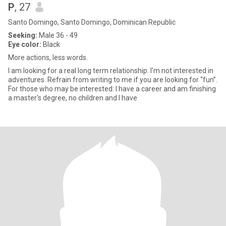
P
, 27
Santo Domingo, Santo Domingo, Dominican Republic
Seeking:
Male 36 - 49
Eye color:
Black
More actions, less words.
I am looking for a real long term relationship. I'm not interested in
adventures. Refrain from writing to me if you are looking for “fun”.
For those who may be interested: I have a career and am finishing
a master's degree, no children and I have