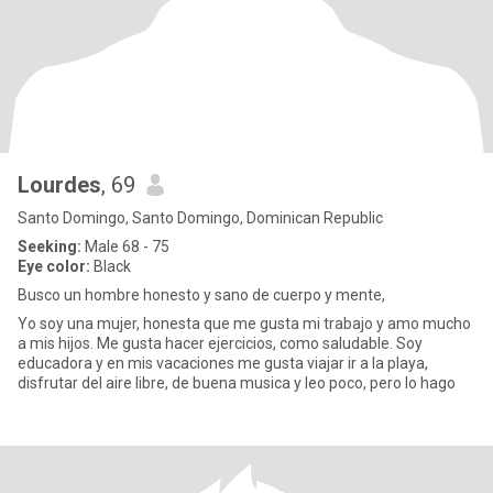
Lourdes
, 69
Santo Domingo, Santo Domingo, Dominican Republic
Seeking:
Male 68 - 75
Eye color:
Black
Busco un hombre honesto y sano de cuerpo y mente,
Yo soy una mujer, honesta que me gusta mi trabajo y amo mucho
a mis hijos. Me gusta hacer ejercicios, como saludable. Soy
educadora y en mis vacaciones me gusta viajar ir a la playa,
disfrutar del aire libre, de buena musica y leo poco, pero lo hago