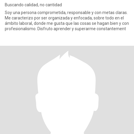
Buscando calidad, no cantidad
Soy una persona comprometida, responsable y con metas claras.
Me caracterizo por ser organizada y enfocada, sobre todo en el
ámbito laboral, donde me gusta que las cosas se hagan bien y con
profesionalismo. Disfruto aprender y superarme constantement