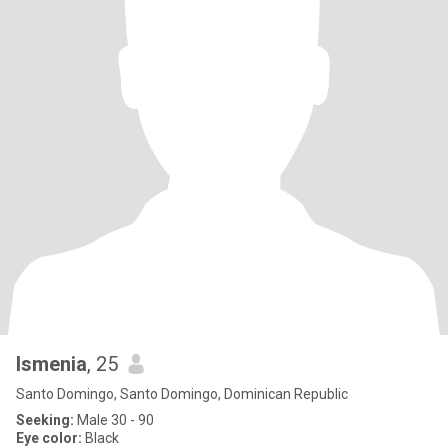
Ismenia
, 25
Santo Domingo, Santo Domingo, Dominican Republic
Seeking:
Male 30 - 90
Eye color:
Black