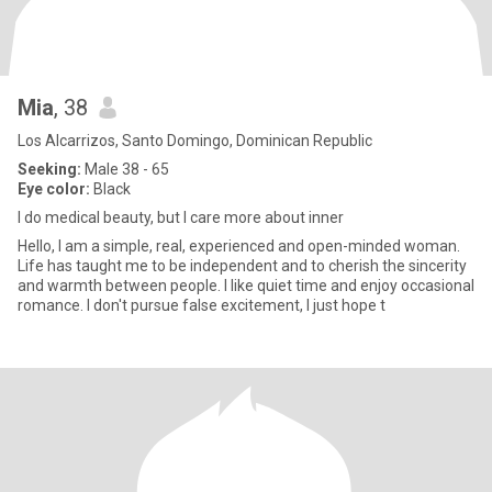
Mia
, 38
Los Alcarrizos, Santo Domingo, Dominican Republic
Seeking:
Male 38 - 65
Eye color:
Black
I do medical beauty, but I care more about inner
Hello, I am a simple, real, experienced and open-minded woman.
Life has taught me to be independent and to cherish the sincerity
and warmth between people. I like quiet time and enjoy occasional
romance. I don't pursue false excitement, I just hope t