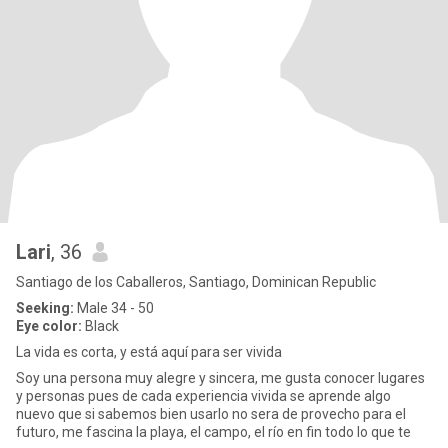
Lari
, 36
Santiago de los Caballeros, Santiago, Dominican Republic
Seeking:
Male 34 - 50
Eye color:
Black
La vida es corta, y está aquí para ser vivida
Soy una persona muy alegre y sincera, me gusta conocer lugares
y personas pues de cada experiencia vivida se aprende algo
nuevo que si sabemos bien usarlo no sera de provecho para el
futuro, me fascina la playa, el campo, el río en fin todo lo que te