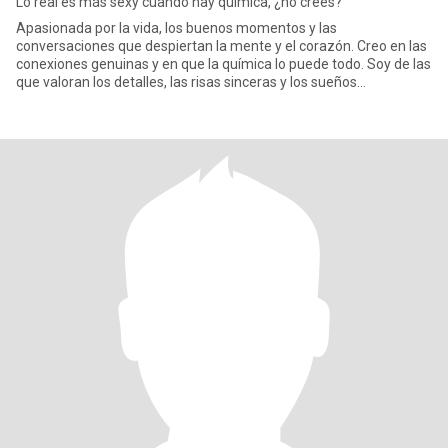
Lo real es más sexy cuando hay química, ¿no crees?
Apasionada por la vida, los buenos momentos y las
conversaciones que despiertan la mente y el corazón. Creo en las
conexiones genuinas y en que la química lo puede todo. Soy de las
que valoran los detalles, las risas sinceras y los sueños
compartidos