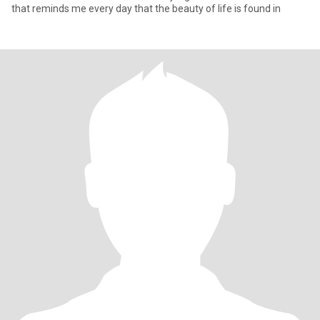
that reminds me every day that the beauty of life is found in