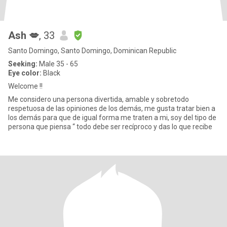
Ash 💋
, 33
Santo Domingo, Santo Domingo, Dominican Republic
Seeking:
Male 35 - 65
Eye color:
Black
Welcome !!
Me considero una persona divertida, amable y sobretodo
respetuosa de las opiniones de los demás, me gusta tratar bien a
los demás para que de igual forma me traten a mi, soy del tipo de
persona que piensa “ todo debe ser recíproco y das lo que recibe