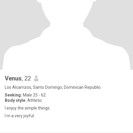
Venus
, 22
Los Alcarrizos, Santo Domingo, Dominican Republic
Seeking:
Male 25 - 62
Body style:
Athletic
I enjoy the simple things.
I m a very joyful