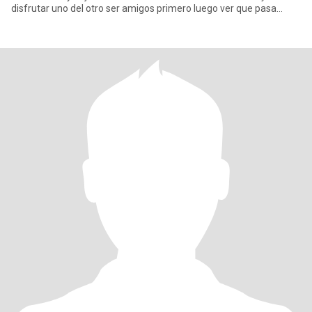
disfrutar uno del otro ser amigos primero luego ver que pasa
pasar t