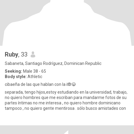
Ruby
, 33
Sabaneta, Santiago Rodríguez, Dominican Republic
Seeking:
Male 38 - 65
Body style:
Athletic
cibaeña de las que hablan con la i🙈😂
separada, tengo hijos,estoy estudiando en la universidad, trabajo,
no quiero hombres que me escriban para mandarme fotos de su
partes íntimas no me interesa , no quiero hombre dominicano
tampoco , no quiero gente mentirosa . sólo busco amistades con