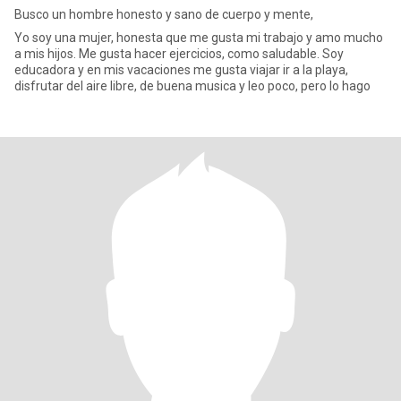
Busco un hombre honesto y sano de cuerpo y mente,
Yo soy una mujer, honesta que me gusta mi trabajo y amo mucho
a mis hijos. Me gusta hacer ejercicios, como saludable. Soy
educadora y en mis vacaciones me gusta viajar ir a la playa,
disfrutar del aire libre, de buena musica y leo poco, pero lo hago