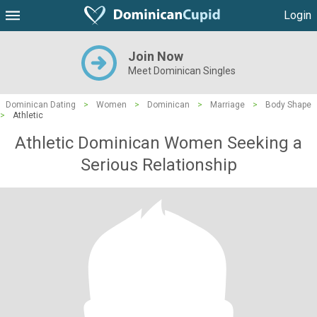
Login
Join Now
Meet Dominican Singles
Dominican Dating
>
Women
>
Dominican
>
Marriage
>
Body Shape
>
Athletic
Athletic Dominican Women Seeking a
Serious Relationship