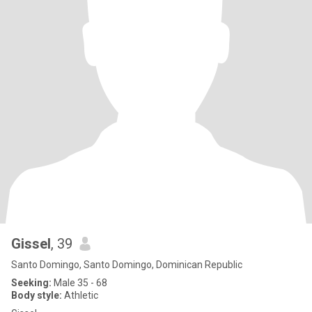
Gissel
, 39
Santo Domingo, Santo Domingo, Dominican Republic
Seeking:
Male 35 - 68
Body style:
Athletic