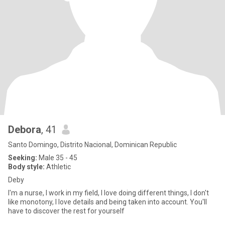
Debora
, 41
Santo Domingo, Distrito Nacional, Dominican Republic
Seeking:
Male 35 - 45
Body style:
Athletic
Deby
I'm a nurse, I work in my field, I love doing different things, I don't
like monotony, I love details and being taken into account. You'll
have to discover the rest for yourself