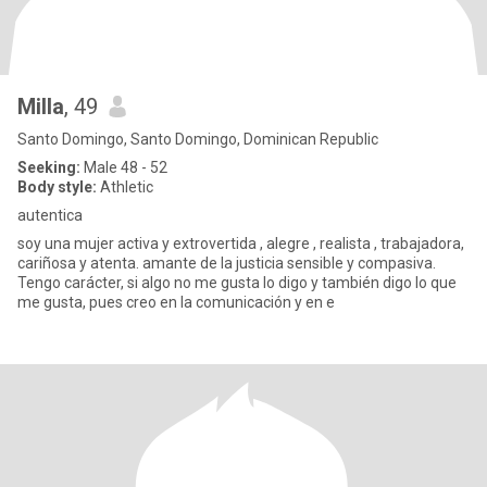
Milla
, 49
Santo Domingo, Santo Domingo, Dominican Republic
Seeking:
Male 48 - 52
Body style:
Athletic
autentica
soy una mujer activa y extrovertida , alegre , realista , trabajadora,
cariñosa y atenta. amante de la justicia sensible y compasiva.
Tengo carácter, si algo no me gusta lo digo y también digo lo que
me gusta, pues creo en la comunicación y en e