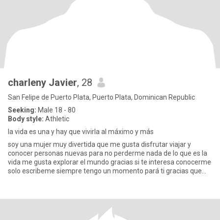
charleny Javier
, 28
San Felipe de Puerto Plata, Puerto Plata, Dominican Republic
Seeking:
Male 18 - 80
Body style:
Athletic
la vida es una y hay que vivirla al máximo y más
soy una mujer muy divertida que me gusta disfrutar viajar y
conocer personas nuevas para no perderme nada de lo que es la
vida me gusta explorar el mundo gracias si te interesa conocerme
solo escribeme siempre tengo un momento pará ti gracias que
ten