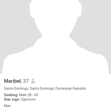
Maribel
, 37
Santo Domingo, Santo Domingo, Dominican Republic
Seeking:
Male 28 - 60
Star sign:
Capricorn
Mari