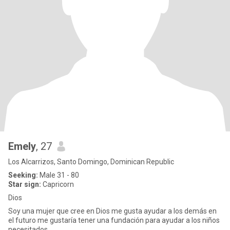
Emely
, 27
Los Alcarrizos, Santo Domingo, Dominican Republic
Seeking:
Male 31 - 80
Star sign:
Capricorn
Dios
Soy una mujer que cree en Dios me gusta ayudar a los demás en
el futuro me gustaría tener una fundación para ayudar a los niños
necesitados