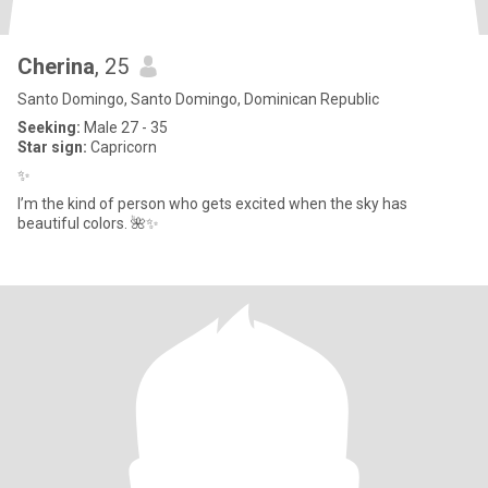
Cherina
, 25
Santo Domingo, Santo Domingo, Dominican Republic
Seeking:
Male 27 - 35
Star sign:
Capricorn
✨
I’m the kind of person who gets excited when the sky has
beautiful colors. 🌺✨