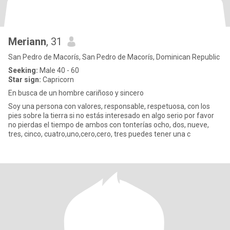
Meriann
, 31
San Pedro de Macorís, San Pedro de Macorís, Dominican Republic
Seeking:
Male 40 - 60
Star sign:
Capricorn
En busca de un hombre cariñoso y sincero
Soy una persona con valores, responsable, respetuosa, con los
pies sobre la tierra si no estás interesado en algo serio por favor
no pierdas el tiempo de ambos con tonterías ocho, dos, nueve,
tres, cinco, cuatro,uno,cero,cero, tres puedes tener una c