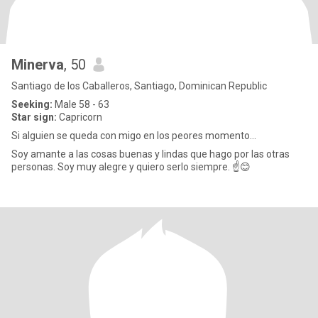
Minerva
, 50
Santiago de los Caballeros, Santiago, Dominican Republic
Seeking:
Male 58 - 63
Star sign:
Capricorn
Si alguien se queda con migo en los peores momento...
Soy amante a las cosas buenas y lindas que hago por las otras
personas. Soy muy alegre y quiero serlo siempre. ☝️😊