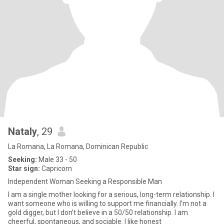
Nataly
, 29
La Romana, La Romana, Dominican Republic
Seeking:
Male 33 - 50
Star sign:
Capricorn
Independent Woman Seeking a Responsible Man
I am a single mother looking for a serious, long-term relationship. I
want someone who is willing to support me financially. I’m not a
gold digger, but I don’t believe in a 50/50 relationship. I am
cheerful, spontaneous, and sociable. I like honest