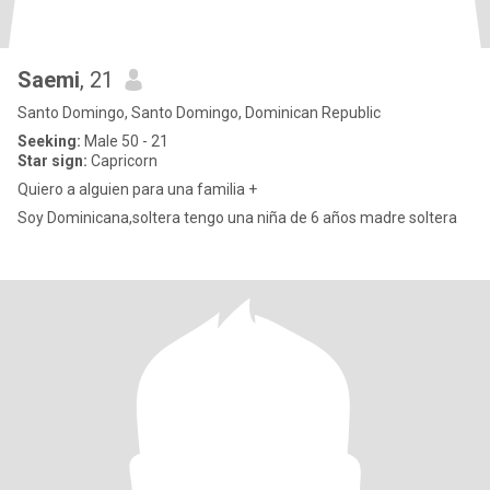
Saemi
, 21
Santo Domingo, Santo Domingo, Dominican Republic
Seeking:
Male 50 - 21
Star sign:
Capricorn
Quiero a alguien para una familia +
Soy Dominicana,soltera tengo una niña de 6 años madre soltera