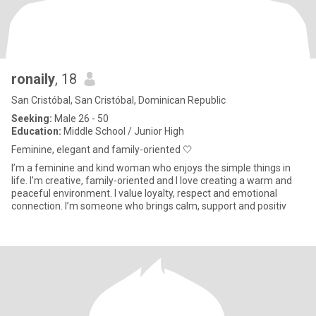
ronaily
, 18
San Cristóbal, San Cristóbal, Dominican Republic
Seeking:
Male 26 - 50
Education:
Middle School / Junior High
Feminine, elegant and family-oriented 🤍
I’m a feminine and kind woman who enjoys the simple things in
life. I’m creative, family-oriented and I love creating a warm and
peaceful environment. I value loyalty, respect and emotional
connection. I’m someone who brings calm, support and positiv