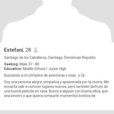
Estefani
, 28
Santiago de los Caballeros, Santiago, Dominican Republic
Seeking:
Male 37 - 80
Education:
Middle School / Junior High
Buscando a mi cómplice de aventuras y risas. ☺️😘
Soy una persona alegre, simpatica y apasionada por la cocina. Me
encanta salir a conocer lugares nuevos, pero también disfruto de
una buena película en casa. Busco a alguien con buena vibra, que
sea sincero y que quiera compartir momentos bonitos de