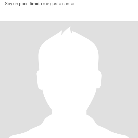
Soy un poco tímida me gusta cantar