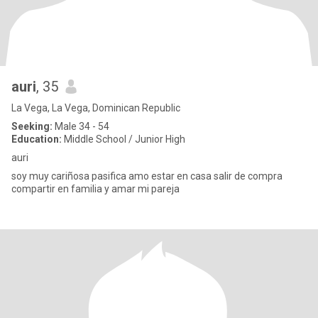
auri
, 35
La Vega, La Vega, Dominican Republic
Seeking:
Male 34 - 54
Education:
Middle School / Junior High
auri
soy muy cariñosa pasifica amo estar en casa salir de compra
compartir en familia y amar mi pareja