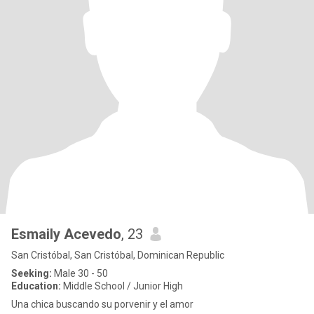
Esmaily Acevedo
, 23
San Cristóbal, San Cristóbal, Dominican Republic
Seeking:
Male 30 - 50
Education:
Middle School / Junior High
Una chica buscando su porvenir y el amor