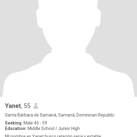
Yanet
, 55
Santa Bárbara de Samaná, Samaná, Dominican Republic
Seeking:
Male 45 - 59
Education:
Middle School / Junior High
Mí nombre es Yanet busco relación seria y estable