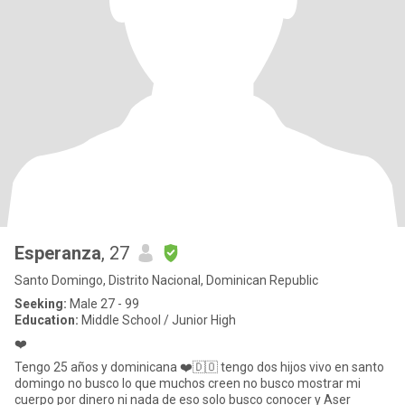
Esperanza
, 27
Santo Domingo, Distrito Nacional, Dominican Republic
Seeking:
Male 27 - 99
Education:
Middle School / Junior High
❤️
Tengo 25 años y dominicana ❤️🇩🇴 tengo dos hijos vivo en santo
domingo no busco lo que muchos creen no busco mostrar mi
cuerpo por dinero ni nada de eso solo busco conocer y Aser