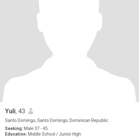
Yuli
, 43
Santo Domingo, Santo Domingo, Dominican Republic
Seeking:
Male 37 - 45
Education:
Middle School / Junior High