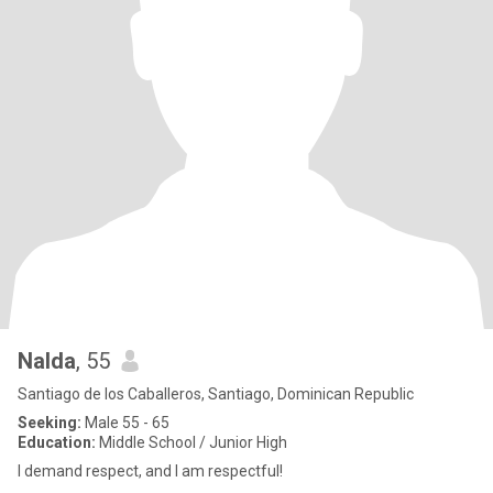
Nalda
, 55
Santiago de los Caballeros, Santiago, Dominican Republic
Seeking:
Male 55 - 65
Education:
Middle School / Junior High
I demand respect, and I am respectful!