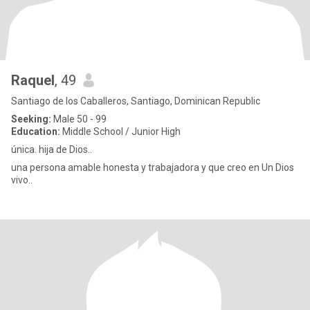
Raquel
, 49
Santiago de los Caballeros, Santiago, Dominican Republic
Seeking:
Male 50 - 99
Education:
Middle School / Junior High
única. hija de Dios..
una persona amable honesta y trabajadora y que creo en Un Dios
vivo..