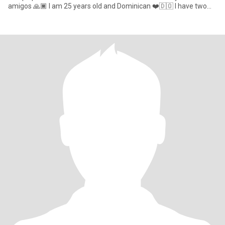
amigos 🙏🏿 I am 25 years old and Dominican ❤️🇩🇴 I have two
children