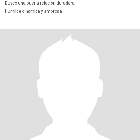
Busco una buena relacion duradera
Humilde dinsmica y amorosa