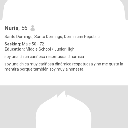
Nuris
, 56
Santo Domingo, Santo Domingo, Dominican Republic
Seeking:
Male 50 - 72
Education:
Middle School / Junior High
soy una chica cariñosa respetuosa dinámica
soy una chica muy cariñosa dinámica respetuosa y no me gusta la
mentira porque también soy muy a honesta