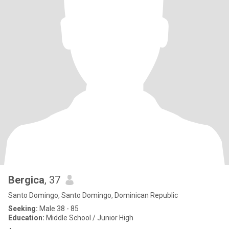
Bergica
, 37
Santo Domingo, Santo Domingo, Dominican Republic
Seeking:
Male 38 - 85
Education:
Middle School / Junior High