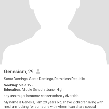
Genesism
, 29
Santo Domingo, Santo Domingo, Dominican Republic
Seeking:
Male 35 - 55
Education:
Middle School / Junior High
soy una mujer bastante conservadora y divertida
My name is Genesis, I am 29 years old, I have 2 children living with
me, I am looking for someone with whom I can share special