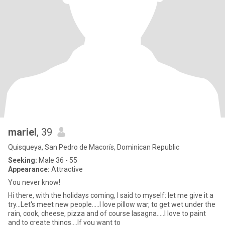
mariel
, 39
Quisqueya, San Pedro de Macorís, Dominican Republic
Seeking:
Male 36 - 55
Appearance:
Attractive
You never know!
Hi there, with the holidays coming, I said to myself: let me give it a
try...Let's meet new people.....I love pillow war, to get wet under the
rain, cook, cheese, pizza and of course lasagna.....I love to paint
and to create things....If you want to