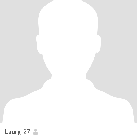
Laury
, 27