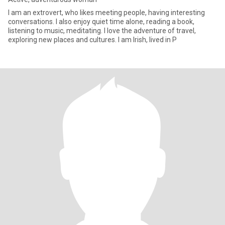
I am an extrovert, who likes meeting people, having interesting
conversations. I also enjoy quiet time alone, reading a book,
listening to music, meditating. I love the adventure of travel,
exploring new places and cultures. I am Irish, lived in P