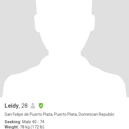
Leidy
, 28
San Felipe de Puerto Plata, Puerto Plata, Dominican Republic
Seeking:
Male 40 - 74
Weight:
78 kg (172 lb)