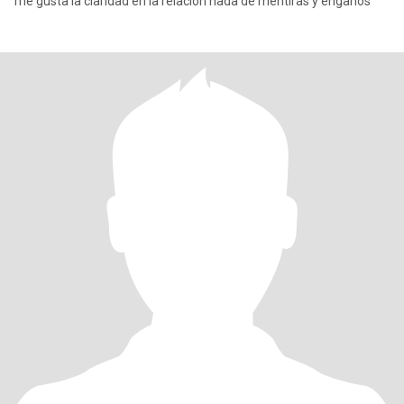
me gusta la claridad en la relación nada de mentiras y engaños