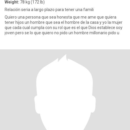
Weight:
78 kg (172 lb)
Relación seria a largo plazo para tener una famili
Quiero una persona que sea honesta que me ame que quiera
tener hijos un hombre que sea el hombre de la casa y yo la mujer
que cada cual cumpla con su rol que es el que Dios establece soy
joven pero se lo que quiero no pido un hombre millonario pido u