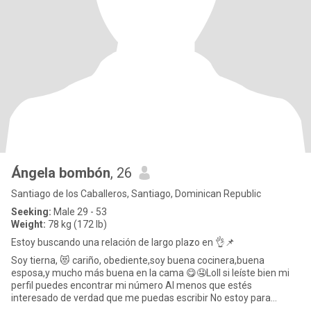
Ángela bombón
, 26
Santiago de los Caballeros, Santiago, Dominican Republic
Seeking:
Male 29 - 53
Weight:
78 kg (172 lb)
Estoy buscando una relación de largo plazo en 👌📌
Soy tierna, 😻 cariño, obediente,soy buena cocinera,buena
esposa,y mucho más buena en la cama 😋🤤Loll si leíste bien mi
perfil puedes encontrar mi número Al menos que estés
interesado de verdad que me puedas escribir No estoy para
juegos