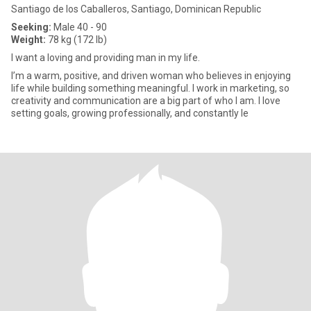
Santiago de los Caballeros, Santiago, Dominican Republic
Seeking:
Male 40 - 90
Weight:
78 kg (172 lb)
I want a loving and providing man in my life.
I’m a warm, positive, and driven woman who believes in enjoying
life while building something meaningful. I work in marketing, so
creativity and communication are a big part of who I am. I love
setting goals, growing professionally, and constantly le