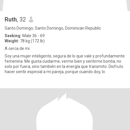
Ruth
, 32
Santo Domingo, Santo Domingo, Dominican Republic
Seeking:
Male 36 - 69
Weight:
78 kg (172 lb)
A cerca de mi
Soy una mujer inteligente, segura de lo que vale y profundamente
femenina. Me gusta cuidarme, verme bien y sentirme bonita, no
solo por fuera, sino también en la energía que transmito. Disfruto
hacer sentir especial a mi pareja, porque cuando doy, lo