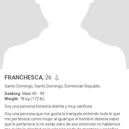
FRANCHESCA
, 26
Santo Domingo, Santo Domingo, Dominican Republic
Seeking:
Male 40 - 99
Weight:
78 kg (172 lb)
Soy una persona honesta atenta y muy cariñosa
Soy una persona que me gusta la tranquila entiendo todo lo que
me pertenece como mujer al igual que el hombre debería saber
que le pertenece si no estás claro de eso entonces no hablemos