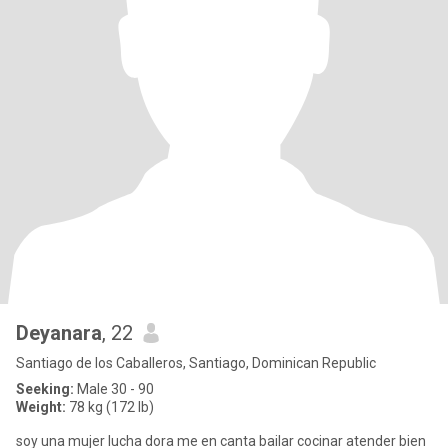
Deyanara
, 22
Santiago de los Caballeros, Santiago, Dominican Republic
Seeking:
Male 30 - 90
Weight:
78 kg (172 lb)
soy una mujer lucha dora me en canta bailar cocinar atender bien