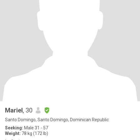
Mariel
, 30
Santo Domingo, Santo Domingo, Dominican Republic
Seeking:
Male 31 - 57
Weight:
78 kg (172 lb)