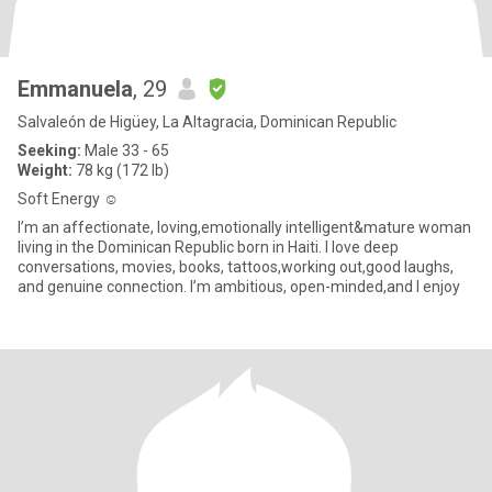
Emmanuela
, 29
Salvaleón de Higüey, La Altagracia, Dominican Republic
Seeking:
Male 33 - 65
Weight:
78 kg (172 lb)
Soft Energy ☺️
I’m an affectionate, loving,emotionally intelligent&mature woman
living in the Dominican Republic born in Haiti. I love deep
conversations, movies, books, tattoos,working out,good laughs,
and genuine connection. I’m ambitious, open-minded,and I enjoy