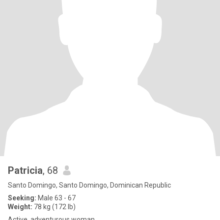
Patricia
, 68
Santo Domingo, Santo Domingo, Dominican Republic
Seeking:
Male 63 - 67
Weight:
78 kg (172 lb)
Active, adventurous woman