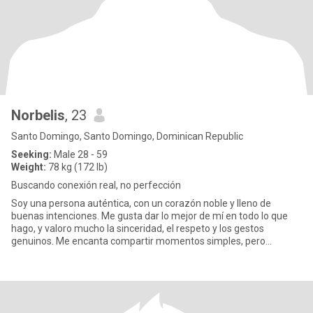
Norbelis
, 23
Santo Domingo, Santo Domingo, Dominican Republic
Seeking:
Male 28 - 59
Weight:
78 kg (172 lb)
Buscando conexión real, no perfección
Soy una persona auténtica, con un corazón noble y lleno de
buenas intenciones. Me gusta dar lo mejor de mí en todo lo que
hago, y valoro mucho la sinceridad, el respeto y los gestos
genuinos. Me encanta compartir momentos simples, pero
significativos