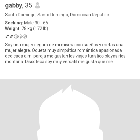
gabby
, 35
Santo Domingo, Santo Domingo, Dominican Republic
Seeking:
Male 30 - 65
Weight:
78 kg (172 lb)
💕💕😘😘😘
Soy una mujer segura de mi misma con sueños y metas una
mujer alegre. Oqueta muy simpática romántica apasionada
dedicada a mi pareja me gustan los viajes turístico playas ríos
montaña. Discoteca soy muy versátil me gusta que me
complascan en todo me