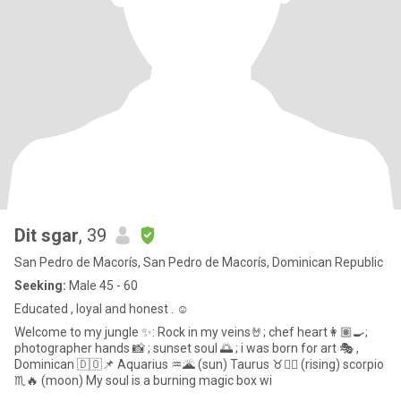
Dit sgar
, 39
San Pedro de Macorís, San Pedro de Macorís, Dominican Republic
Seeking:
Male 45 - 60
Educated , loyal and honest . ☺️
Welcome to my jungle ✨: Rock in my veins🤘; chef heart👩🏽‍🍳;
photographer hands 📸 ; sunset soul 🌅 ; i was born for art 🎭 ,
Dominican 🇩🇴📌 Aquarius ♒🌋 (sun) Taurus ♉❤️‍🔥 (rising) scorpio
♏🔥 (moon) My soul is a burning magic box wi