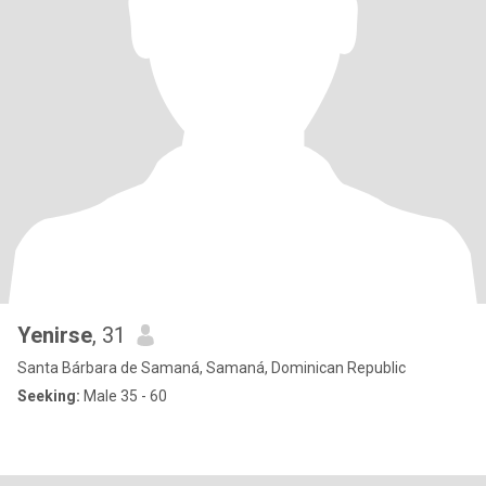
Yenirse
, 31
Santa Bárbara de Samaná, Samaná, Dominican Republic
Seeking:
Male 35 - 60