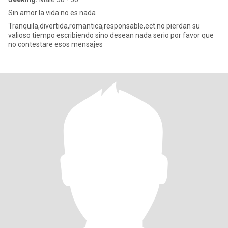
Sin amor la vida no es nada
Tranquila,divertida,romantica,responsable,ect.no pierdan su
valioso tiempo escribiendo sino desean nada serio por favor que
no contestare esos mensajes