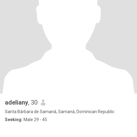
adeliany
, 30
Santa Bárbara de Samaná, Samaná, Dominican Republic
Seeking:
Male 29 - 45