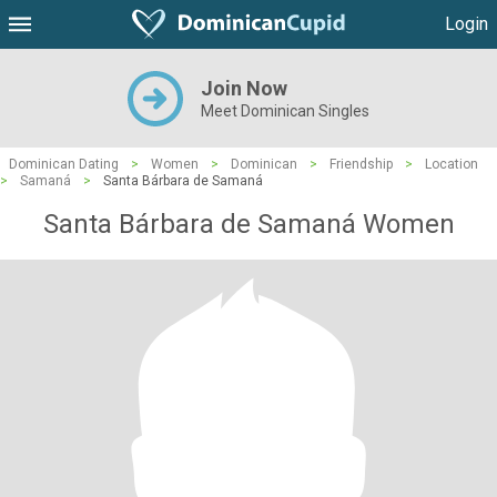
Login
Join Now
Meet Dominican Singles
Dominican Dating
>
Women
>
Dominican
>
Friendship
>
Location
>
Samaná
>
Santa Bárbara de Samaná
Santa Bárbara de Samaná Women