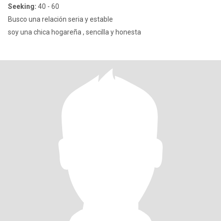
Seeking:
40 - 60
Busco una relación seria y estable
soy una chica hogareña , sencilla y honesta