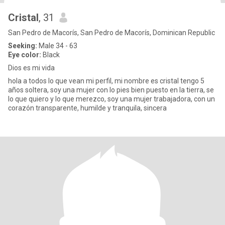
Cristal
, 31
San Pedro de Macorís, San Pedro de Macorís, Dominican Republic
Seeking:
Male 34 - 63
Eye color:
Black
Dios es mi vida
hola a todos lo que vean mi perfil, mi nombre es cristal tengo 5
años soltera, soy una mujer con lo pies bien puesto en la tierra, se
lo que quiero y lo que merezco, soy una mujer trabajadora, con un
corazón transparente, humilde y tranquila, sincera