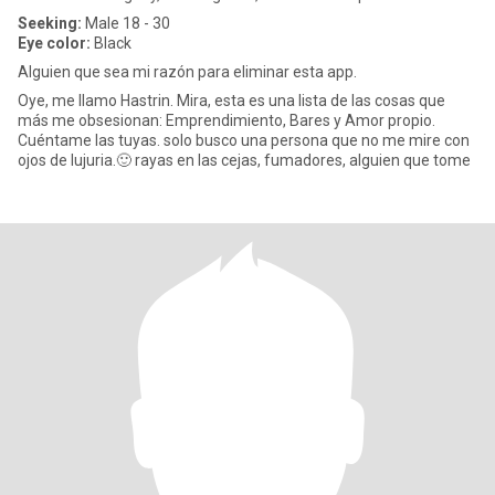
Seeking:
Male 18 - 30
Eye color:
Black
Alguien que sea mi razón para eliminar esta app.
Oye, me llamo Hastrin. Mira, esta es una lista de las cosas que
más me obsesionan: Emprendimiento, Bares y Amor propio.
Cuéntame las tuyas. solo busco una persona que no me mire con
ojos de lujuria.🙂 rayas en las cejas, fumadores, alguien que tome