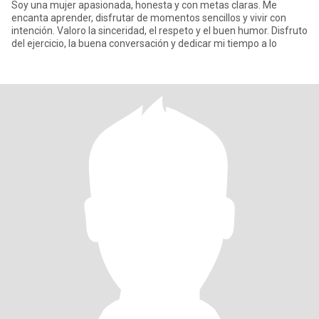
Soy una mujer apasionada, honesta y con metas claras. Me
encanta aprender, disfrutar de momentos sencillos y vivir con
intención. Valoro la sinceridad, el respeto y el buen humor. Disfruto
del ejercicio, la buena conversación y dedicar mi tiempo a lo