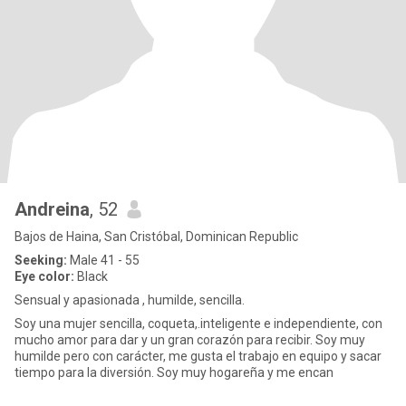
Andreina
, 52
Bajos de Haina, San Cristóbal, Dominican Republic
Seeking:
Male 41 - 55
Eye color:
Black
Sensual y apasionada , humilde, sencilla.
Soy una mujer sencilla, coqueta,.inteligente e independiente, con
mucho amor para dar y un gran corazón para recibir. Soy muy
humilde pero con carácter, me gusta el trabajo en equipo y sacar
tiempo para la diversión. Soy muy hogareña y me encan