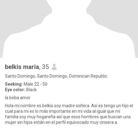
belkis maria
, 35
Santo Domingo, Santo Domingo, Dominican Republic
Seeking:
Male 22 - 50
Eye color:
Black
la beba amor
Hola mi nombre es belkis soy madre soltera. Así es tengo un hijo el
cual para mi es lo más importante en mi vida al igual que mi
familia soy muy hogareña así que esos hombres que buscan una
mujer sin hijos están en el perfil equivocado muy cinsera a