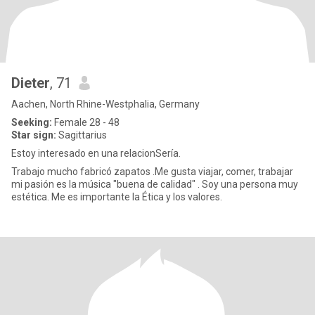
Dieter
, 71
Aachen, North Rhine-Westphalia, Germany
Seeking:
Female 28 - 48
Star sign:
Sagittarius
Estoy interesado en una relacionSería.
Trabajo mucho fabricó zapatos .Me gusta viajar, comer, trabajar
mi pasión es la música "buena de calidad" . Soy una persona muy
estética. Me es importante la Ética y los valores.