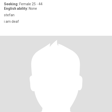
Seeking:
Female 25 - 44
English ability:
None
stefan
i am deaf