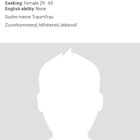
Seeking:
Female 29 - 60
English ability:
None
Suche meine Traumfrau
Zuvorkommend, hilfsbereit, liebevoll