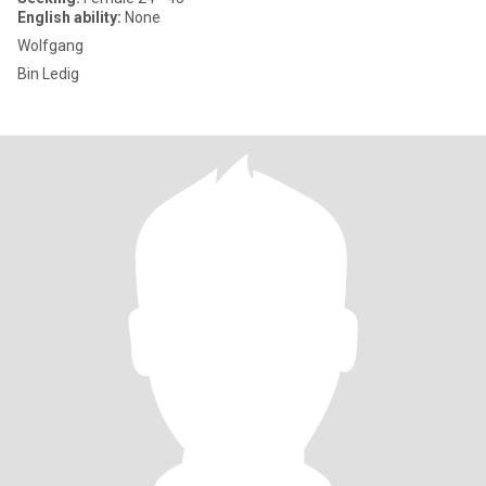
English ability:
None
Wolfgang
Bin Ledig