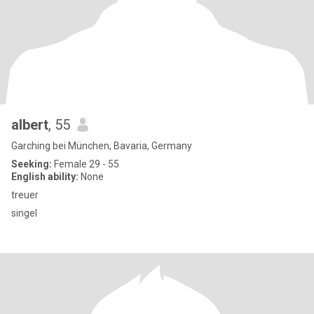
albert
, 55
Garching bei München, Bavaria, Germany
Seeking:
Female 29 - 55
English ability:
None
treuer
singel