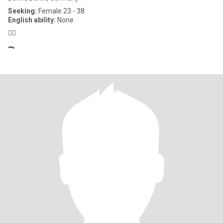
Seeking:
Female 23 - 38
English ability:
None
🤷‍♂️
🐊