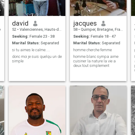
david
jacques
e
52
•
Valenciennes, Hauts-de-France, France
58
•
Quimper, Bretagne, France
Seeking:
Female 23 - 38
Seeking:
Female 18 - 47
Marital Status:
Separated
Marital Status:
Separated
si tu aimes le calme.....
homme cherche femme
donc moi je suis quelqu un de
homme blanc sympa aime
simple
cuisiner la nature la vie a
deux tout simplement