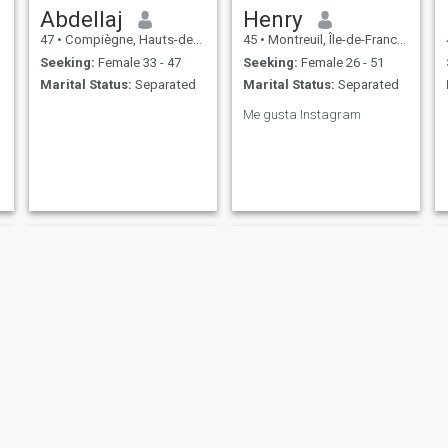
Abdellaj
Henry
47
•
Compiègne, Hauts-de-France, France
45
•
Montreuil, Île-de-France, France
Seeking:
Female 33 - 47
Seeking:
Female 26 - 51
Marital Status:
Separated
Marital Status:
Separated
Me gusta Instagram
mohmadsouid
Eusebe