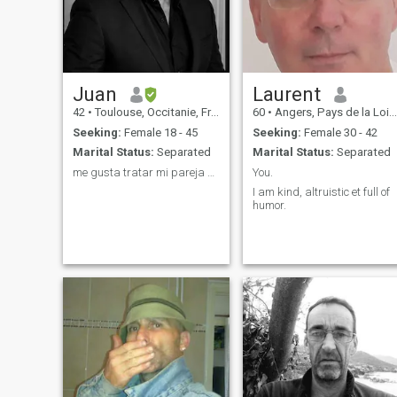
Juan
Laurent
42
•
Toulouse, Occitanie, France
60
•
Angers, Pays de la Loire, France
Seeking:
Female 18 - 45
Seeking:
Female 30 - 42
Marital Status:
Separated
Marital Status:
Separated
me gusta tratar mi pareja como reina....
You.
I am kind, altruistic et full of
humor.