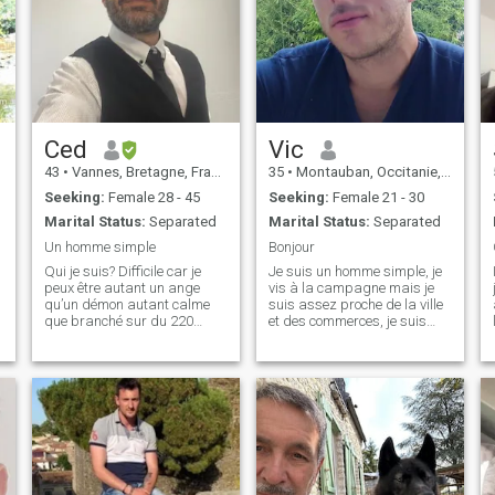
Ced
Vic
43
•
Vannes, Bretagne, France
35
•
Montauban, Occitanie, France
Seeking:
Female 28 - 45
Seeking:
Female 21 - 30
Marital Status:
Separated
Marital Status:
Separated
Un homme simple
Bonjour
Qui je suis? Difficile car je
Je suis un homme simple, je
peux être autant un ange
vis à la campagne mais je
qu’un démon autant calme
suis assez proche de la ville
que branché sur du 220
et des commerces, je suis
volts. Je suis le feu et la glace
propriétaire de ma propre
en même temps. Mais je suis
maison, j'ai un travail qui me
un gentil qui sait être
permet de ne manquer de
attentionné si la personne me
rien et de pouvoir avoir des
le rend bien. Je peux être prot
loisirs à côté, je cherche et