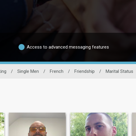
Access to advanced messaging features
ing
/
Single Men
/
French
/
Friendship
/
Marital Status