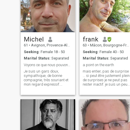
Michel
frank
61
•
Avignon, Provence-Alpes-Côte d'Azur, France
63
•
Mâcon, Bourgogne-Franche-Comté, France
Seeking:
Female 18 - 50
Seeking:
Female 40 - 50
Marital Status:
Separated
Marital Status:
Separated
Voyons ce que nous pouvons créer de merveilleux
a point on the earth
Je suis un gars doux,
mais entier, pas de surprise
sympathique, de bonne
... si peut être justement plein
compagnie, très souriant et
de surprises je ne peut pas
mon regard expressif.
rester inactif. je suis un peu
J'aime les émotions que
autoritaire, plus par mon
l'amour crée ; je veux les
indépendance que par mon
partager. Je suis soigné et
égo. mais je suis à l'écoute
j'aime la tendresse tout en
de l'autre. les plaies de ma
me montrant viril et
vie ont endurcie
rassurant. Je recherche la s