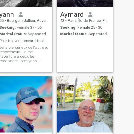
yann
Aymard
55
•
Bourgoin-Jallieu, Auvergne-Rhône-Alpes, France
42
•
Paris, Île-de-France, France
Seeking:
Female 37 - 56
Seeking:
Female 25 - 30
Marital Status:
Separated
Marital Status:
Separated
Pour trouver l'amour il faut souvent bien chercher
sensible, curieux de l'autre et
respectueux...j'aime
l'aventure a deux, les
escapades, nom yann
fretiere et avoir les yeux
brillant quand je vois mon
aimé...