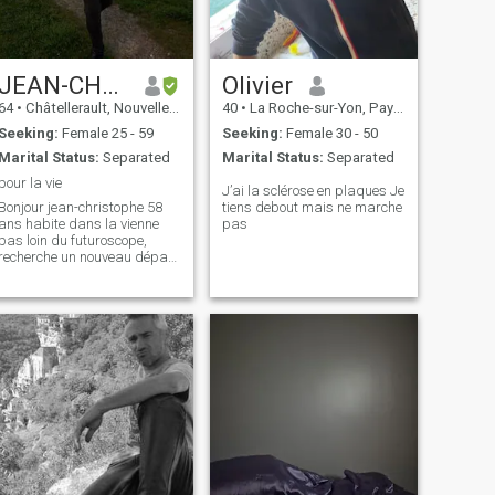
JEAN-CHRISTOPHE
Olivier
64
•
Châtellerault, Nouvelle-Aquitaine, France
40
•
La Roche-sur-Yon, Pays de la Loire, France
Seeking:
Female 25 - 59
Seeking:
Female 30 - 50
Marital Status:
Separated
Marital Status:
Separated
pour la vie
J’ai la sclérose en plaques Je
Bonjour jean-christophe 58
tiens debout mais ne marche
ans habite dans la vienne
pas
pas loin du futuroscope,
recherche un nouveau départ
dans la vie