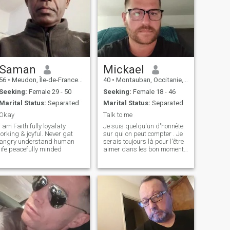
Saman
Mickael
56
•
Meudon, Île-de-France, France
40
•
Montauban, Occitanie, France
Seeking:
Female 29 - 50
Seeking:
Female 18 - 46
Marital Status:
Separated
Marital Status:
Separated
Okay
Talk to me
I am Faith fully loyalaty.
Je suis quelqu'un d'honnête
jorking & joyful. Never gat
sur qui on peut compter . Je
angry understand human
serais toujours là pour l'être
life peacefully minded
aimer dans les bon moments
comme les mauvais . Je suis
drôle un peu fou et sérieux
quand il faut . Je suis papa
d'un petit garçon de 6 ans .