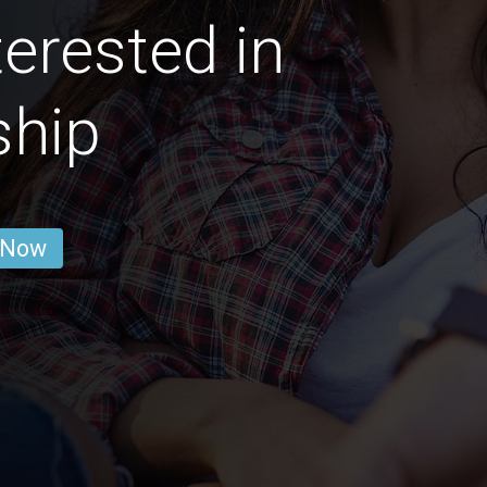
erested in
ship
 Now