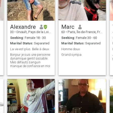
Alexandre
Marc
33
•
Orvault, Pays de la Loire, France
63
•
Paris, Île-de-France, France
Seeking:
Female 18 - 30
Seeking:
Female 30 - 60
Marital Status:
Separated
Marital Status:
Separated
La vie est plus. Belle à deux
Homme doux
Bonjour je suis une personne
Grand sympa
dynamique gentil sociable.
Mes défauts sanguin
manque de confiance en moi