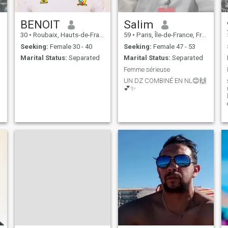
BENOIT
Salim
30
•
Roubaix, Hauts-de-France, France
59
•
Paris, Île-de-France, France
Seeking:
Female 30 - 40
Seeking:
Female 47 - 53
Marital Status:
Separated
Marital Status:
Separated
Femme sérieuse
!!!!!
UN DZ COMBINÉ EN NL😊🙌
💕✨