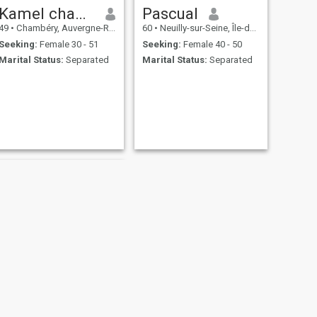
Kamel chambery
Pascual
49
•
Chambéry, Auvergne-Rhône-Alpes, France
60
•
Neuilly-sur-Seine, Île-de-France, France
Seeking:
Female 30 - 51
Seeking:
Female 40 - 50
Marital Status:
Separated
Marital Status:
Separated
NEXT
Samir