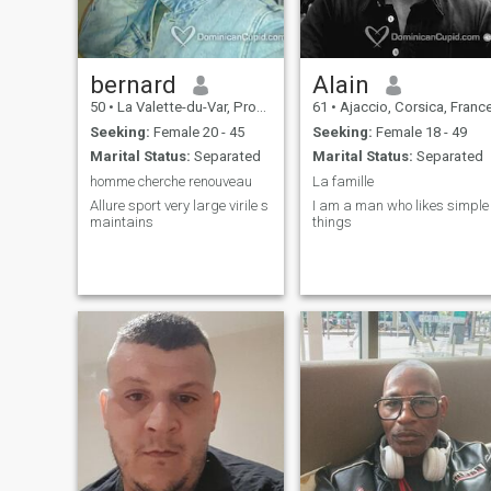
bernard
Alain
50
•
La Valette-du-Var, Provence-Alpes-Côte d'Azur, France
61
•
Ajaccio, Corsica, Franc
Seeking:
Female 20 - 45
Seeking:
Female 18 - 49
Marital Status:
Separated
Marital Status:
Separated
homme cherche renouveau
La famille
Allure sport very large virile s
I am a man who likes simple
maintains
things