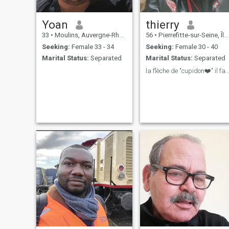
Yoan
thierry
33
•
Moulins, Auvergne-Rhône-Alpes, France
56
•
Pierrefitte-sur-Seine, Île-de-France, France
Seeking:
Female 33 - 34
Seeking:
Female 30 - 40
Marital Status:
Separated
Marital Status:
Separated
la flèche de "cupidon❤️" il faut la saisir 