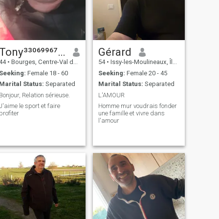
Tony³³⁰⁶⁹⁹⁶⁷⁸⁵⁶⁴
Gérard
44
•
Bourges, Centre-Val de Loire, France
54
•
Issy-les-Moulineaux, Île-de-France, France
Seeking:
Female 18 - 60
Seeking:
Female 20 - 45
Marital Status:
Separated
Marital Status:
Separated
Bonjour, Relation sérieuse.
L'AMOUR
J'aime le sport et faire
Homme mur voudrais fonder
profiter
une famille et vivre dans
l'amour