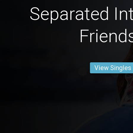
Separated Int
Friend
View Singles