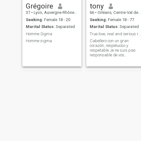
Grégoire
tony
37
•
Lyon, Auvergne-Rhône-Alpes, France
66
•
Orléans, Centre-Val de Loire, France
Seeking:
Female 18 - 20
Seeking:
Female 18 - 77
Marital Status:
Separated
Marital Status:
Separated
Homme Sigma
True love, real and serious relationship
Homme sigma
Cabellero con un gran
corazón, respetuoso y
respetable Je ne suis pas
responsable de vos
problèmes financiers, je ne
suis pas ici pour vous
entretenir avant de vous
rencontrer
David
denis