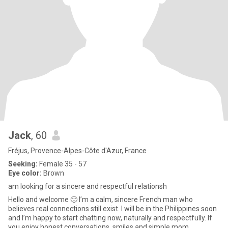
Jack
, 60
Fréjus, Provence-Alpes-Côte d'Azur, France
Seeking:
Female 35 - 57
Eye color:
Brown
am looking for a sincere and respectful relationsh
Hello and welcome 🙂 I’m a calm, sincere French man who
believes real connections still exist. I will be in the Philippines soon
and I’m happy to start chatting now, naturally and respectfully. If
you enjoy honest conversations, smiles and simple mom