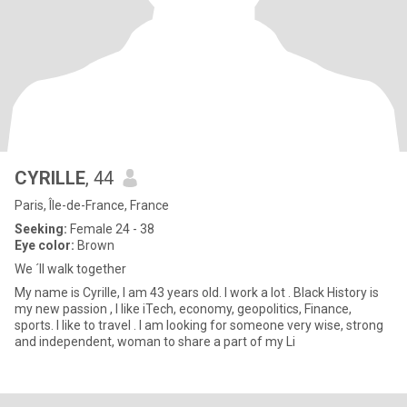
CYRILLE
, 44
Paris, Île-de-France, France
Seeking:
Female 24 - 38
Eye color:
Brown
We ´ll walk together
My name is Cyrille, I am 43 years old. I work a lot . Black History is
my new passion , I like iTech, economy, geopolitics, Finance,
sports. I like to travel . I am looking for someone very wise, strong
and independent, woman to share a part of my Li