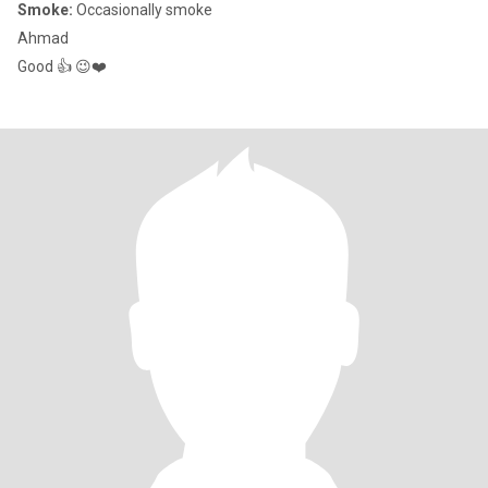
Smoke:
Occasionally smoke
Ahmad
Good 👍 😉❤️