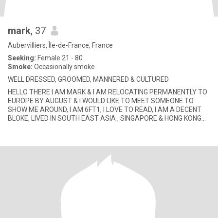
mark
, 37
Aubervilliers, Île-de-France, France
Seeking:
Female 21 - 80
Smoke:
Occasionally smoke
WELL DRESSED, GROOMED, MANNERED & CULTURED
HELLO THERE I AM MARK & I AM RELOCATING PERMANENTLY TO
EUROPE BY AUGUST & I WOULD LIKE TO MEET SOMEONE TO
SHOW ME AROUND, I AM 6FT1, I LOVE TO READ, I AM A DECENT
BLOKE, LIVED IN SOUTH EAST ASIA , SINGAPORE & HONG KONG
FOR MORE THAN 2 DEC