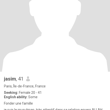
jasim
, 41
Paris, Île-de-France, France
Seeking:
Female 20 - 41
English ability:
Some
Fonder une famille
je suis le musulman ,très attentif dans sa relation envers ALLAH ,