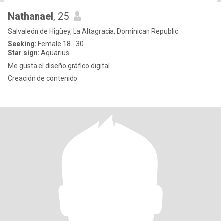
Nathanael
, 25
Salvaleón de Higüey, La Altagracia, Dominican Republic
Seeking:
Female 18 - 30
Star sign:
Aquarius
Me gusta el diseño gráfico digital
Creación de contenido