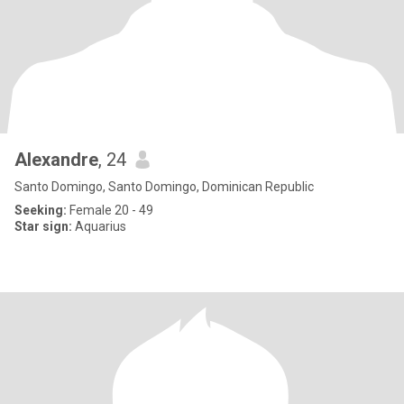
Alexandre
, 24
Santo Domingo, Santo Domingo, Dominican Republic
Seeking:
Female 20 - 49
Star sign:
Aquarius