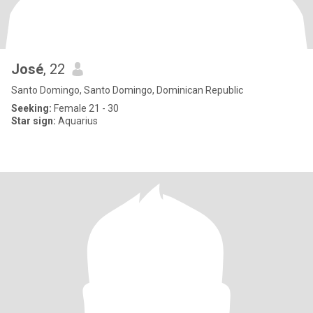
José
, 22
Santo Domingo, Santo Domingo, Dominican Republic
Seeking:
Female 21 - 30
Star sign:
Aquarius