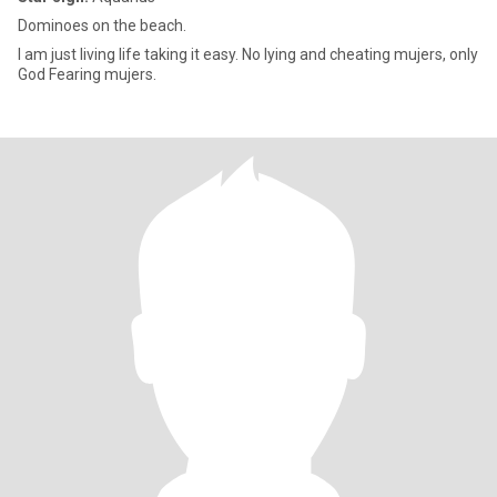
Dominoes on the beach.
I am just living life taking it easy. No lying and cheating mujers, only
God Fearing mujers.