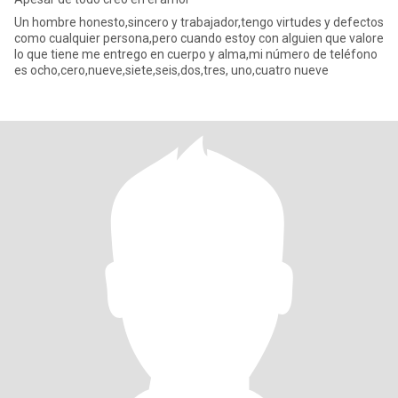
Un hombre honesto,sincero y trabajador,tengo virtudes y defectos
como cualquier persona,pero cuando estoy con alguien que valore
lo que tiene me entrego en cuerpo y alma,mi número de teléfono
es ocho,cero,nueve,siete,seis,dos,tres, uno,cuatro nueve