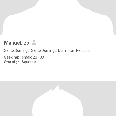
Manuel
, 26
Santo Domingo, Santo Domingo, Dominican Republic
Seeking:
Female 20 - 39
Star sign:
Aquarius