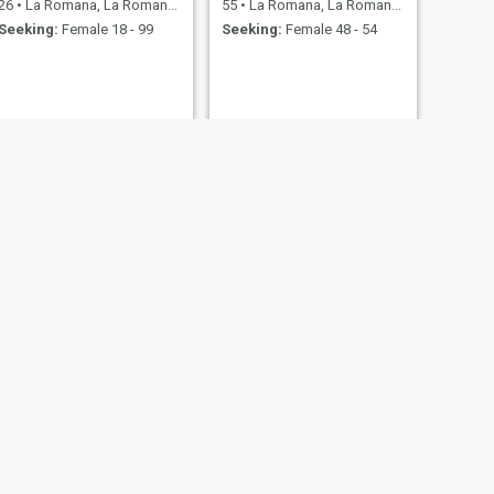
26
•
La Romana, La Romana, Dominican Republic
55
•
La Romana, La Romana, Dominican Republic
Seeking:
Female 18 - 99
Seeking:
Female 48 - 54
NEXT
Cristian
32
•
La Romana, La Romana, Dominican Republic
Seeking:
Female 21 - 41