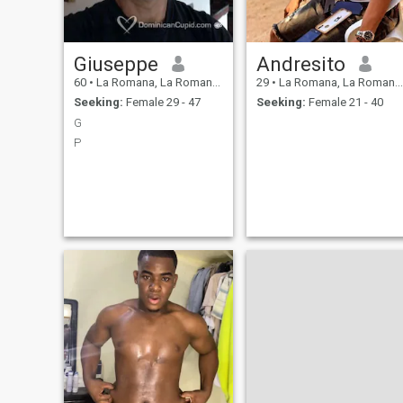
gusta la lectura. Gracias por
visitar mi perfil. No hablo
inglés mi idioma es el
español estoy aprendiendo el
Giuseppe
Andresito
idioma inglés soy cristiano
evangélico creyente en Cristo
60
•
La Romana, La Romana, Dominican Republic
29
•
La Romana, La Romana, Dominican Republic
Jesús
Seeking:
Female 29 - 47
Seeking:
Female 21 - 40
G
P