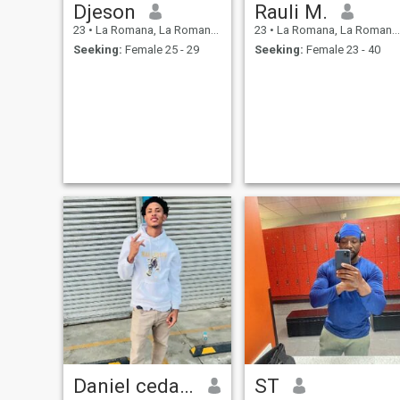
Djeson
Rauli M.
23
•
La Romana, La Romana, Dominican Republic
23
•
La Romana, La Romana, Dominican Republic
Seeking:
Female 25 - 29
Seeking:
Female 23 - 40
Daniel cedano
ST