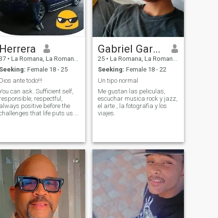
Herrera
Gabriel García
37
•
La Romana, La Romana, Dominican Republic
25
•
La Romana, La Romana, Dominican Republic
Seeking:
Female 18 - 25
Seeking:
Female 18 - 22
Dios ante todo!!!
Un tipo normal
You can ask. Sufficient self,
Me gustan las peliculas,
responsible, respectful,
escuchar musica rock y jazz,
always positive before the
el arte , la fotografia y los
challenges that life puts us...
viajes.
besides entrepreneur... i like
the gym and tranquility. If I
greet you is for education,
that is why this is here, I DO
NOT ANDO DETRAS OF
ANYTHING, BECAUSE I LACK
NOTHING! Just interact if
something arises... I'm not
maniac or intense...