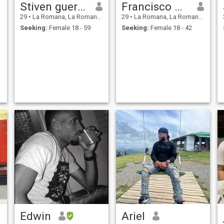
Stiven guerrero
Francisco Antonio Rodríguez Me
29
•
La Romana, La Romana, Dominican Republic
29
•
La Romana, La Romana, Dominican Republic
Seeking:
Female 18 - 59
Seeking:
Female 18 - 42
Edwin
Ariel