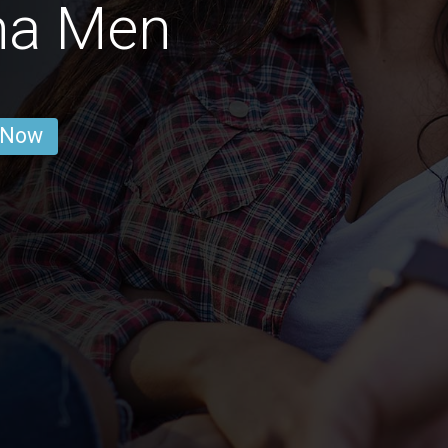
na Men
 Now