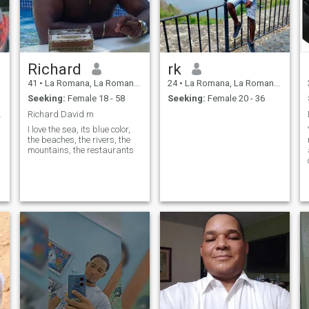
Richard
rk
41
•
La Romana, La Romana, Dominican Republic
24
•
La Romana, La Romana, Dominican Republic
Seeking:
Female 18 - 58
Seeking:
Female 20 - 36
, lealtad
Richard David m
I love the sea, its blue color,
the beaches, the rivers, the
mountains, the restaurants