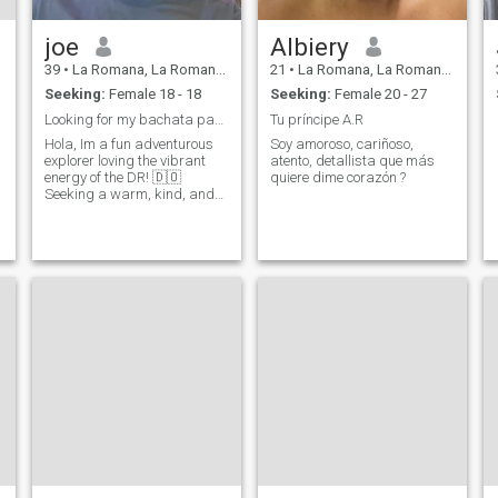
joe
Albiery
39
•
La Romana, La Romana, Dominican Republic
21
•
La Romana, La Romana, Dominican Republic
Seeking:
Female 18 - 18
Seeking:
Female 20 - 27
Looking for my bachata partner
Tu príncipe A.R
Hola, Im a fun adventurous
Soy amoroso, cariñoso,
explorer loving the vibrant
atento, detallista que más
energy of the DR! 🇩🇴
quiere dime corazón ?
Seeking a warm, kind, and
fun woman to share beach
days, dancing bachata, and
exploring local spots with.
Let's make memories!"