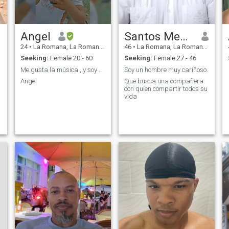
Angel
Santos Mendez
24
•
La Romana, La Romana, Dominican Republic
46
•
La Romana, La Romana, Dominican Republic
Seeking:
Female 20 - 60
Seeking:
Female 27 - 46
Me gusta la música , y soy muy comprensivo
Soy un hombre muy cariñoso.
Angel
Que busca una compañera
con quien compartir todos su
vida