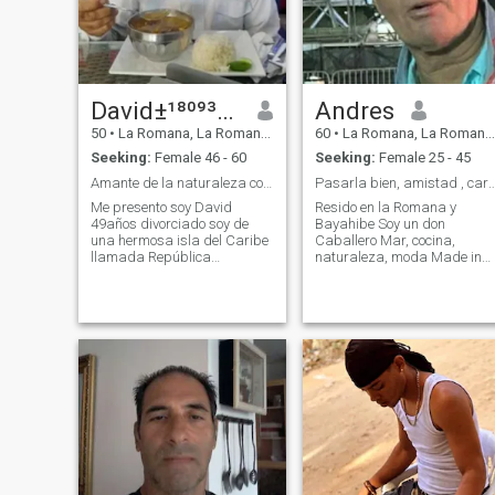
David±¹⁸⁰⁹³⁵⁰²⁸⁰⁷
Andres
50
•
La Romana, La Romana, Dominican Republic
60
•
La Romana, La Romana, Dominican Republic
Seeking:
Female 46 - 60
Seeking:
Female 25 - 45
Amante de la naturaleza con buenos principios
Pasarla bien, amistad , cariňo
Me presento soy David
Resido en la Romana y
49años divorciado soy de
Bayahibe Soy un don
una hermosa isla del Caribe
Caballero Mar, cocina,
llamada República
naturaleza, moda Made in
Dominicana no soy perfecto
Italy
tengo virtudes también un
amante de la naturaleza y
los animales. Soy fácil de
llevar. No me gustan los
drama mís amigos dicen
que soy un buen oyente. Odio
la mentiras. Tengo hijos. No
viven conmigo. Trabajo de
manera independiente.
Actualmente estoy viviendo
solo. Busco una relación
seria a largo plazo.
Orientado a la familia. Me