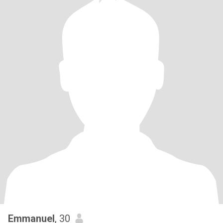
Emmanuel
, 30