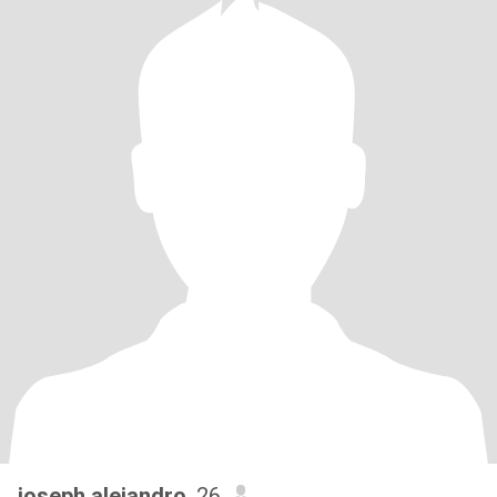
joseph alejandro
, 26