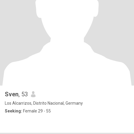
Sven
, 53
Los Alcarrizos, Distrito Nacional, Germany
Seeking:
Female 29 - 55