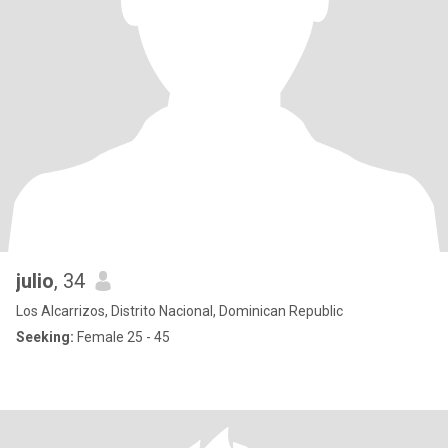
julio
, 34
Los Alcarrizos, Distrito Nacional, Dominican Republic
Seeking:
Female 25 - 45