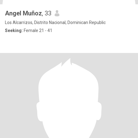
Angel Muñoz
, 33
Los Alcarrizos, Distrito Nacional, Dominican Republic
Seeking:
Female 21 - 41