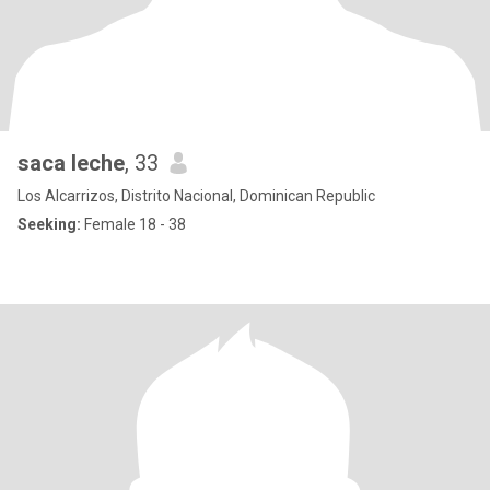
saca leche
, 33
Los Alcarrizos, Distrito Nacional, Dominican Republic
Seeking:
Female 18 - 38