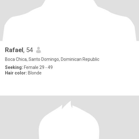
Rafael
, 54
Boca Chica, Santo Domingo, Dominican Republic
Seeking:
Female 29 - 49
Hair color:
Blonde