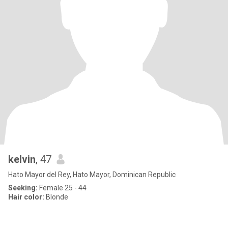
kelvin
, 47
Hato Mayor del Rey, Hato Mayor, Dominican Republic
Seeking:
Female 25 - 44
Hair color:
Blonde