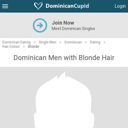
Login
Join Now
Meet Dominican Singles
Dominican Dating
>
Single Men
>
Dominican
>
Dating
>
Hair Colour
>
Blonde
Dominican Men with Blonde Hair