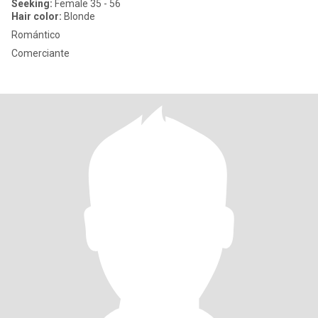
Seeking:
Female 35 - 56
Hair color:
Blonde
Romántico
Comerciante