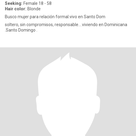
Seeking:
Female 18 - 58
Hair color:
Blonde
Busco mujer para relación formal.vivo en Santo Dom
soltero, sin compromisos, responsable....viviendo en Dominicana
.Santo Domingo .