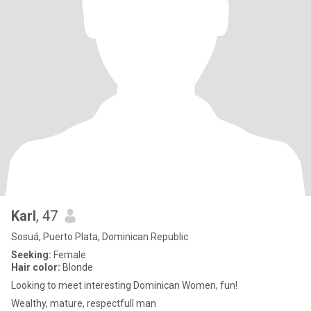
Karl
, 47
Sosuá, Puerto Plata, Dominican Republic
Seeking:
Female
Hair color:
Blonde
Looking to meet interesting Dominican Women, fun!
Wealthy, mature, respectfull man