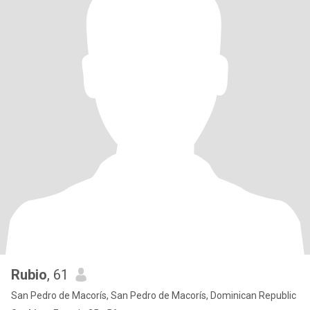
Rubio
, 61
San Pedro de Macorís, San Pedro de Macorís, Dominican Republic