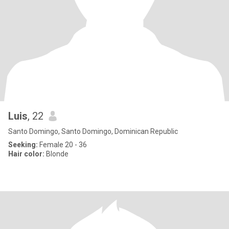
Luis
, 22
Santo Domingo, Santo Domingo, Dominican Republic
Seeking:
Female 20 - 36
Hair color:
Blonde