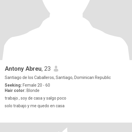
Antony Abreu
, 23
Santiago de los Caballeros, Santiago, Dominican Republic
Seeking:
Female 20 - 60
Hair color:
Blonde
trabajo , soy de casa y salgo poco
solo trabajo y me quedo en casa