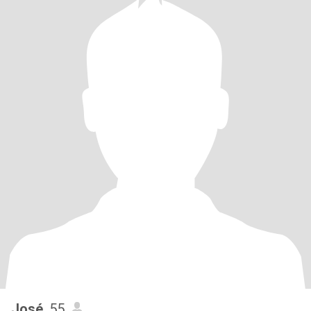
José
, 55