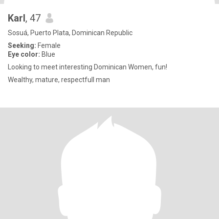
Karl
, 47
Sosuá, Puerto Plata, Dominican Republic
Seeking:
Female
Eye color:
Blue
Looking to meet interesting Dominican Women, fun!
Wealthy, mature, respectfull man