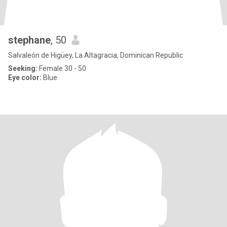
stephane
, 50
Salvaleón de Higüey, La Altagracia, Dominican Republic
Seeking:
Female 30 - 50
Eye color:
Blue