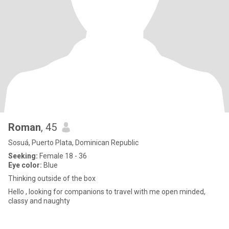
Roman
, 45
Sosuá, Puerto Plata, Dominican Republic
Seeking:
Female 18 - 36
Eye color:
Blue
Thinking outside of the box
Hello , looking for companions to travel with me open minded,
classy and naughty