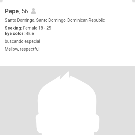
Pepe
, 56
Santo Domingo, Santo Domingo, Dominican Republic
Seeking:
Female 18 - 25
Eye color:
Blue
buscando especial
Mellow, respectful