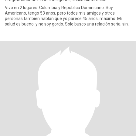
Vivo en 2 lugares: Colombia y Republica Dominicano. Soy
Americano, tengo 53 anos, pero todos mis amigos y otros
personas tambien hablan que yo parece 45 anos, maximo. Mi
salud es bueno, y no soy gordo. Solo busco una relación seria: sin
juegos. Puedo