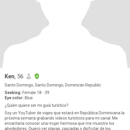
Ken
, 56
Santo Domingo, Santo Domingo, Dominican Republic
Seeking:
Female 18 - 39
Eye color:
Blue
¿Quién quiere ser mi guía turístico?
Soy un YouTuber de viajes que estará en República Dominicana la
próxima semana grabando videos turísticos para mi canal. Me
encantaría conocer una mujer hermosa que me muestre los
alrededores. Quiero ver playas, cascadas y disfrutar de los