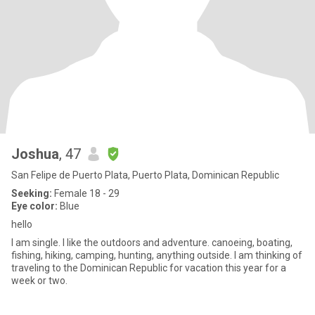
Joshua
, 47
San Felipe de Puerto Plata, Puerto Plata, Dominican Republic
Seeking:
Female 18 - 29
Eye color:
Blue
hello
I am single. I like the outdoors and adventure. canoeing, boating,
fishing, hiking, camping, hunting, anything outside. I am thinking of
traveling to the Dominican Republic for vacation this year for a
week or two.