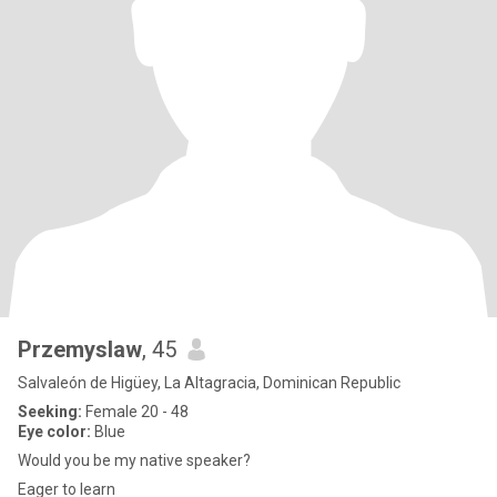
Przemyslaw
, 45
Salvaleón de Higüey, La Altagracia, Dominican Republic
Seeking:
Female 20 - 48
Eye color:
Blue
Would you be my native speaker?
Eager to learn