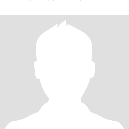
restaurant