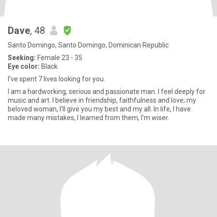
Dave
, 48
Santo Domingo, Santo Domingo, Dominican Republic
Seeking:
Female 23 - 35
Eye color:
Black
I've spent 7 lives looking for you.
I am a hardworking, serious and passionate man. I feel deeply for
music and art. I believe in friendship, faithfulness and love; my
beloved woman, I’ll give you my best and my all. In life, I have
made many mistakes, I learned from them, I’m wiser.