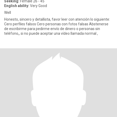
Seeking:
Female 26 - 45
English ability:
Very Good
Well
Honesto, sincero y detallista, favor leer con atención lo siguiente:
Cero perfiles falsos Cero personas con fotos falsas Abstenerse
de escribirme para pedirme envío de dinero o personas sin
teléfono,, si no puede aceptar una vídeo llamada normal ,