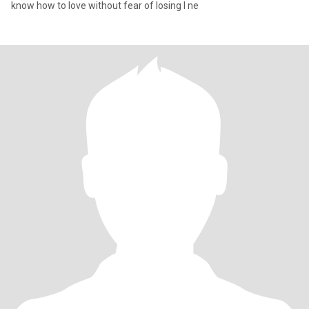
know how to love without fear of losing I ne