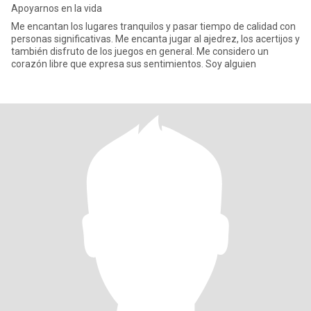
Apoyarnos en la vida
Me encantan los lugares tranquilos y pasar tiempo de calidad con
personas significativas. Me encanta jugar al ajedrez, los acertijos y
también disfruto de los juegos en general. Me considero un
corazón libre que expresa sus sentimientos. Soy alguien