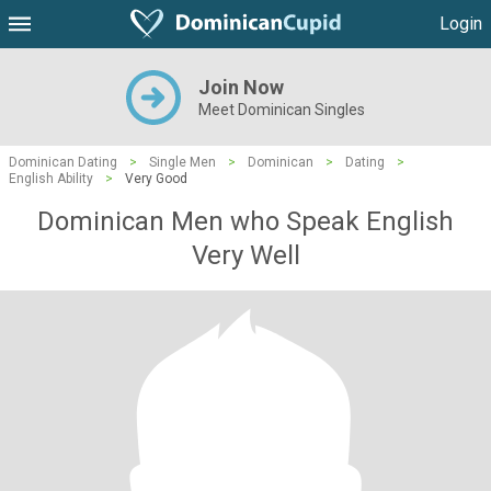
Login
Join Now
Meet Dominican Singles
Dominican Dating
>
Single Men
>
Dominican
>
Dating
>
English Ability
>
Very Good
Dominican Men who Speak English
Very Well