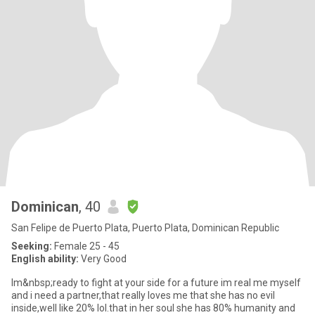
Dominican
, 40
San Felipe de Puerto Plata, Puerto Plata, Dominican Republic
Seeking:
Female 25 - 45
English ability:
Very Good
Im&nbsp;ready to fight at your side for a future im real me myself
and i need a partner,that really loves me that she has no evil
inside,well like 20% lol.that in her soul she has 80% humanity and