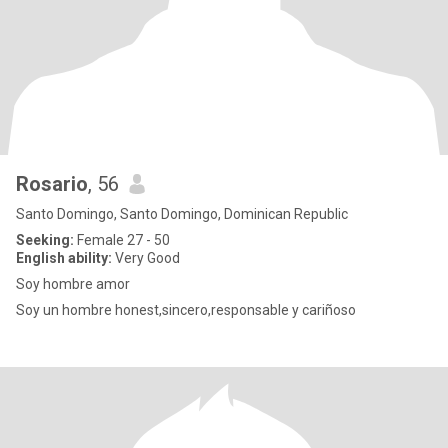
Rosario
, 56
Santo Domingo, Santo Domingo, Dominican Republic
Seeking:
Female 27 - 50
English ability:
Very Good
Soy hombre amor
Soy un hombre honest,sincero,responsable y cariñoso