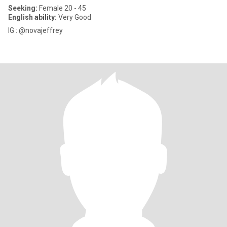
Seeking:
Female 20 - 45
English ability:
Very Good
IG : @novajeffrey