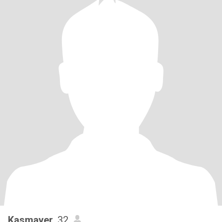
Kasmayer
, 32