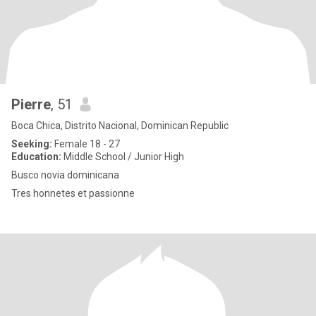
Pierre
, 51
Boca Chica, Distrito Nacional, Dominican Republic
Seeking:
Female 18 - 27
Education:
Middle School / Junior High
Busco novia dominicana
Tres honnetes et passionne