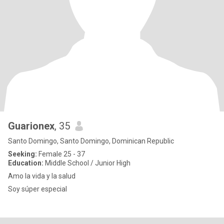
Guarionex
, 35
Santo Domingo, Santo Domingo, Dominican Republic
Seeking:
Female 25 - 37
Education:
Middle School / Junior High
Amo la vida y la salud
Soy súper especial