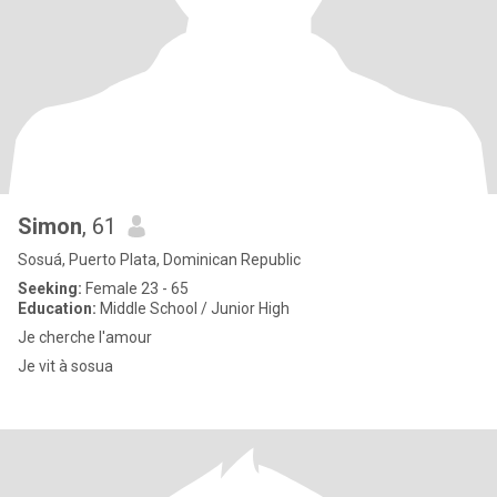
Simon
, 61
Sosuá, Puerto Plata, Dominican Republic
Seeking:
Female 23 - 65
Education:
Middle School / Junior High
Je cherche l'amour
Je vit à sosua