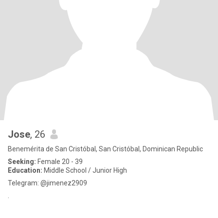
Jose
, 26
Benemérita de San Cristóbal, San Cristóbal, Dominican Republic
Seeking:
Female 20 - 39
Education:
Middle School / Junior High
Telegram: @jimenez2909
.