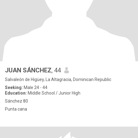
JUAN SÁNCHEZ
, 44
Salvaleón de Higüey, La Altagracia, Dominican Republic
Seeking:
Male 24 - 44
Education:
Middle School / Junior High
Sánchez 80
Punta cana