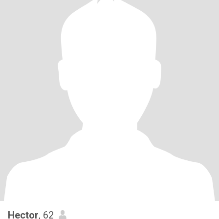
Hector
, 62