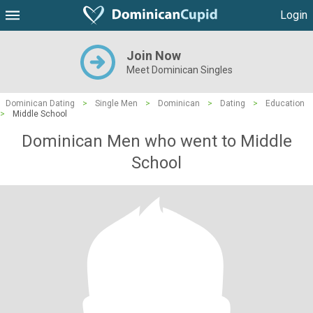
Login
Join Now
Meet Dominican Singles
Dominican Dating
>
Single Men
>
Dominican
>
Dating
>
Education
>
Middle School
Dominican Men who went to Middle
School