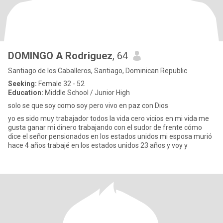
DOMINGO A Rodriguez
, 64
Santiago de los Caballeros, Santiago, Dominican Republic
Seeking:
Female 32 - 52
Education:
Middle School / Junior High
solo se que soy como soy pero vivo en paz con Dios
yo es sido muy trabajador todos la vida cero vicios en mi vida me
gusta ganar mi dinero trabajando con el sudor de frente cómo
dice el señor pensionados en los estados unidos mi esposa murió
hace 4 años trabajé en los estados unidos 23 años y voy y