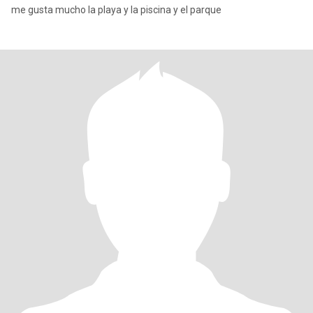
me gusta mucho la playa y la piscina y el parque