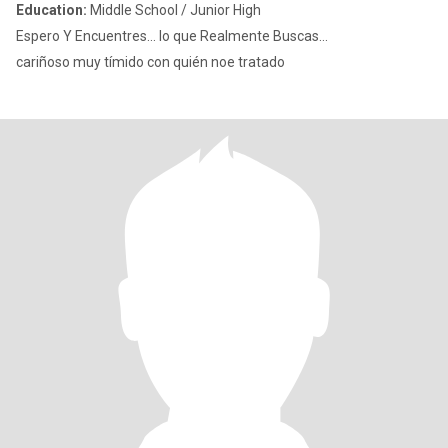
Education:
Middle School / Junior High
Espero Y Encuentres... lo que Realmente Buscas...
cariñoso muy tímido con quién noe tratado