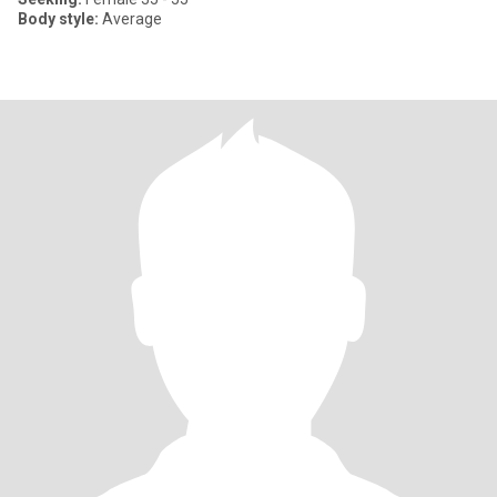
Body style:
Average