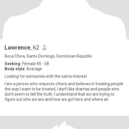
Lawrence
, 62
Boca Chica, Santo Domingo, Dominican Republic
Seeking:
Female 45 - 58
Body style:
Average
Looking for someones with the same interest
I am a person who respects others and believes in treating people
the way I want to be treated, I don't like dramas and people who
don't seem to tell the truth. I understand that we are trying to
figure out who we are and how we got here and where an