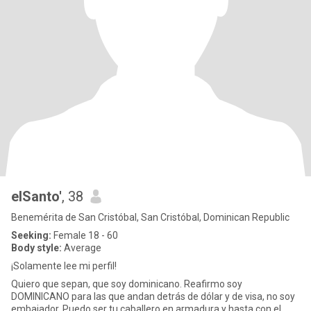
elSanto'
, 38
Benemérita de San Cristóbal, San Cristóbal, Dominican Republic
Seeking:
Female 18 - 60
Body style:
Average
¡Solamente lee mi perfil!
Quiero que sepan, que soy dominicano. Reafirmo soy
DOMINICANO para las que andan detrás de dólar y de visa, no soy
embajador. Puedo ser tu caballero en armadura y hasta con el