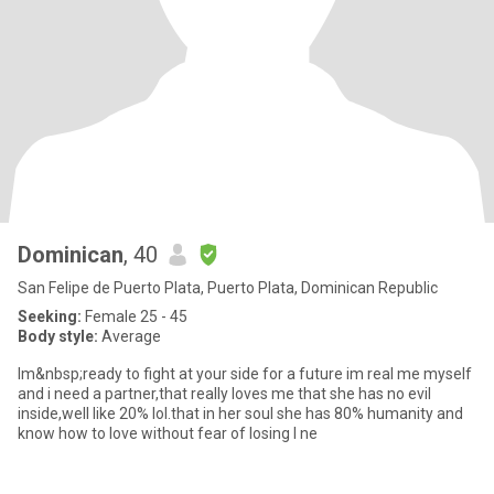
Dominican
, 40
San Felipe de Puerto Plata, Puerto Plata, Dominican Republic
Seeking:
Female 25 - 45
Body style:
Average
Im&nbsp;ready to fight at your side for a future im real me myself
and i need a partner,that really loves me that she has no evil
inside,well like 20% lol.that in her soul she has 80% humanity and
know how to love without fear of losing I ne