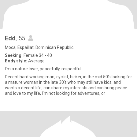
Edd
, 55
Moca, Espaillat, Dominican Republic
Seeking:
Female 34 - 40
Body style:
Average
I'm a nature lover, peacefully, respectful.
Decent hard working man, cyclist, hicker, in the mid 50's looking for
a mature woman in the late 30's who may still have kids, and
wants a decent life, can share my interests and can bring peace
and love to my life, I'm not looking for adventures, or