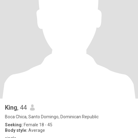
King
, 44
Boca Chica, Santo Domingo, Dominican Republic
Seeking:
Female 18 - 45
Body style:
Average