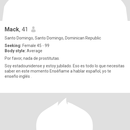
Mack
, 41
Santo Domingo, Santo Domingo, Dominican Republic
Seeking:
Female 45 - 99
Body style:
Average
Por favor, nada de prostitutas.
Soy estadounidense y estoy jubilado. Eso es todo lo que necesitas
saber en este momento Enséñame a hablar español, yo te
enseño inglés .