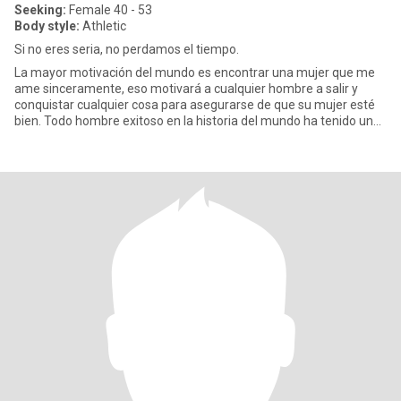
Seeking:
Female 40 - 53
Body style:
Athletic
Si no eres seria, no perdamos el tiempo.
La mayor motivación del mundo es encontrar una mujer que me
ame sinceramente, eso motivará a cualquier hombre a salir y
conquistar cualquier cosa para asegurarse de que su mujer esté
bien. Todo hombre exitoso en la historia del mundo ha tenido una
gr