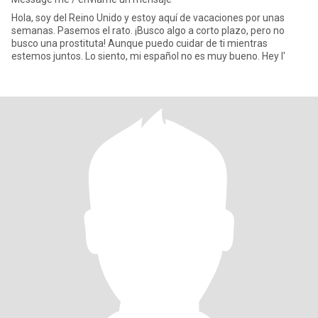
Hola, soy del Reino Unido y estoy aquí de vacaciones por unas
semanas. Pasemos el rato. ¡Busco algo a corto plazo, pero no
busco una prostituta! Aunque puedo cuidar de ti mientras
estemos juntos. Lo siento, mi español no es muy bueno. Hey I'