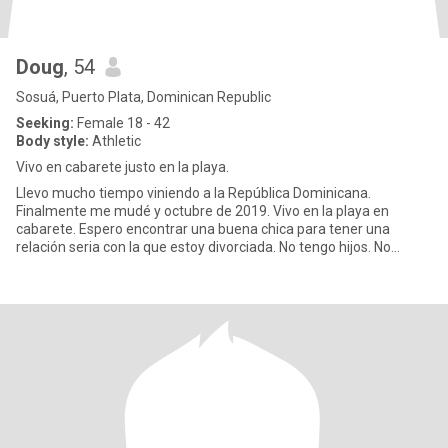
Doug
, 54
Sosuá, Puerto Plata, Dominican Republic
Seeking:
Female 18 - 42
Body style:
Athletic
Vivo en cabarete justo en la playa.
Llevo mucho tiempo viniendo a la República Dominicana.
Finalmente me mudé y octubre de 2019. Vivo en la playa en
cabarete. Espero encontrar una buena chica para tener una
relación seria con la que estoy divorciada. No tengo hijos. No
trabajo. Te