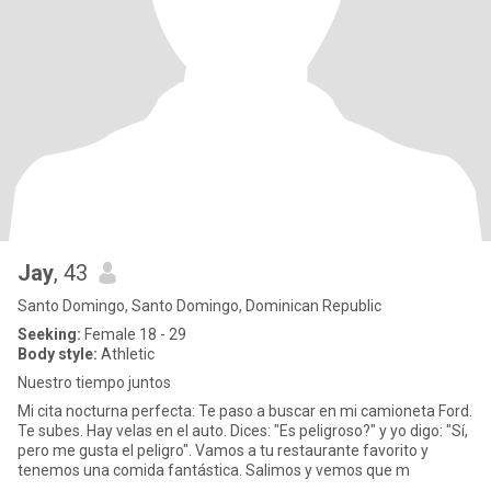
Jay
, 43
Santo Domingo, Santo Domingo, Dominican Republic
Seeking:
Female 18 - 29
Body style:
Athletic
Nuestro tiempo juntos
Mi cita nocturna perfecta: Te paso a buscar en mi camioneta Ford.
Te subes. Hay velas en el auto. Dices: "Es peligroso?" y yo digo: "Sí,
pero me gusta el peligro". Vamos a tu restaurante favorito y
tenemos una comida fantástica. Salimos y vemos que m