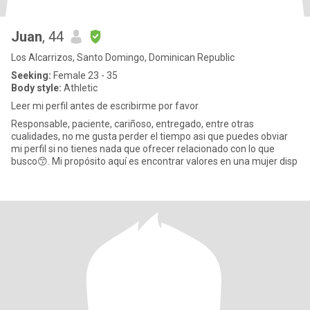
Juan
, 44
Los Alcarrizos, Santo Domingo, Dominican Republic
Seeking:
Female 23 - 35
Body style:
Athletic
Leer mi perfil antes de escribirme por favor
Responsable, paciente, cariñoso, entregado, entre otras
cualidades, no me gusta perder el tiempo asi que puedes obviar
mi perfil si no tienes nada que ofrecer relacionado con lo que
busco😙. Mi propósito aquí es encontrar valores en una mujer disp