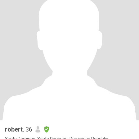
robert
, 36
Santo Domingo, Santo Domingo, Dominican Republic