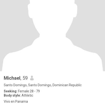
Michael
, 59
Santo Domingo, Santo Domingo, Dominican Republic
Seeking:
Female 28 - 79
Body style:
Athletic
Vivo en Panama