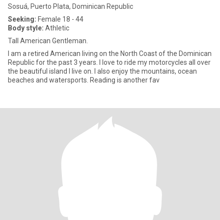
Sosuá, Puerto Plata, Dominican Republic
Seeking:
Female 18 - 44
Body style:
Athletic
Tall American Gentleman.
I am a retired American living on the North Coast of the Dominican
Republic for the past 3 years. I love to ride my motorcycles all over
the beautiful island I live on. I also enjoy the mountains, ocean
beaches and watersports. Reading is another fav