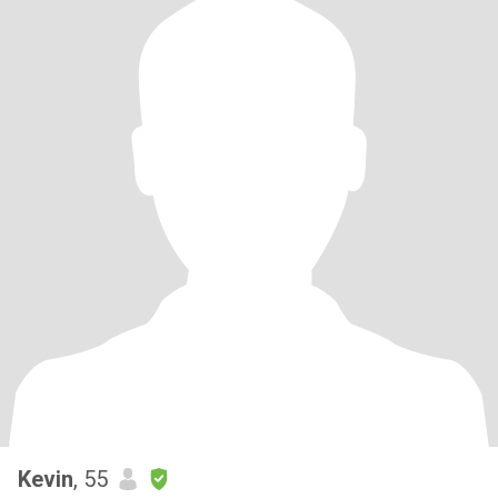
Kevin
, 55