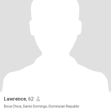
Lawrence
, 62
Boca Chica, Santo Domingo, Dominican Republic