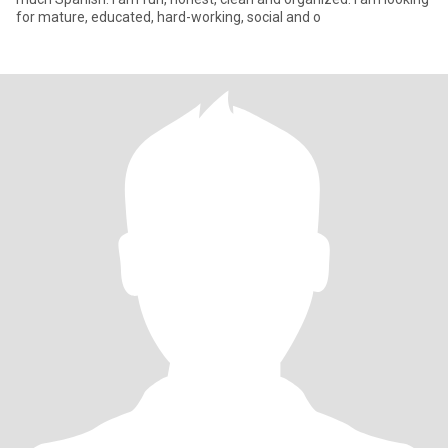
for mature, educated, hard-working, social and o