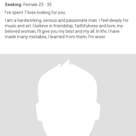
Seeking:
Female 23 - 35
I've spent 7 lives looking for you.
I am a hardworking, serious and passionate man. I feel deeply for
music and art. I believe in friendship, faithfulness and love; my
beloved woman, I’ll give you my best and my all. In life, I have
made many mistakes, I learned from them, I’m wiser.