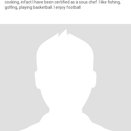
cooking, infact I have been certified as a sous chef. I like fishing,
golfing, playing basketball. I enjoy football