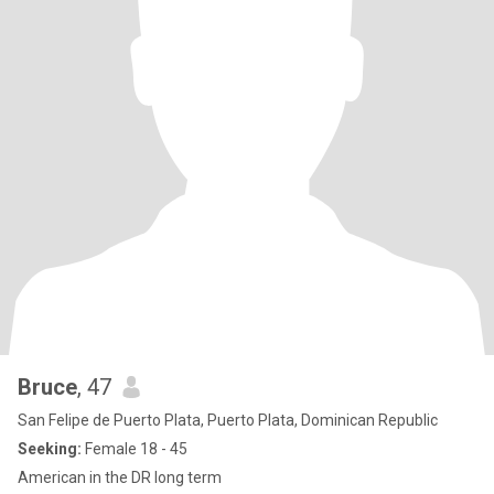
Bruce
, 47
San Felipe de Puerto Plata, Puerto Plata, Dominican Republic
Seeking:
Female 18 - 45
American in the DR long term