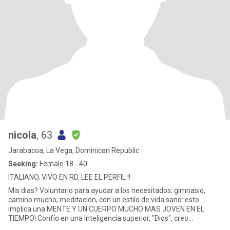
nicola
, 63
Jarabacoa, La Vega, Dominican Republic
Seeking:
Female 18 - 40
ITALIANO, VIVO EN RD, LEE EL PERFIL !!
Mis dias? Voluntario para ayudar a los necesitados; gimnasio,
camino mucho; meditación, con un estilo de vida sano: esto
implica una MENTE Y UN CUERPO MUCHO MAS JOVEN EN EL
TIEMPO! Confío en una Inteligencia superior, "Dios", creo
firmemente que todo