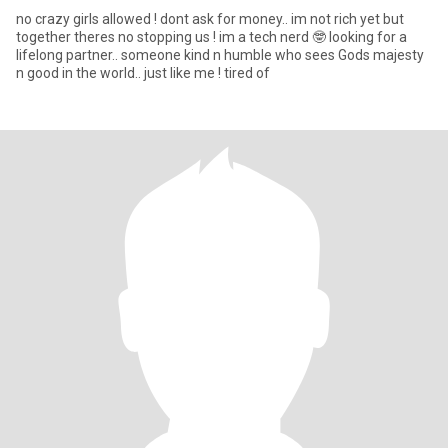
no crazy girls allowed ! dont ask for money.. im not rich yet but
together theres no stopping us ! im a tech nerd 🤓 looking for a
lifelong partner.. someone kind n humble who sees Gods majesty
n good in the world.. just like me ! tired of