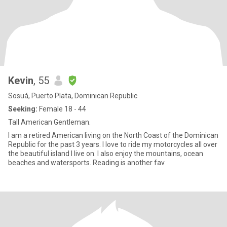
Kevin
, 55
Sosuá, Puerto Plata, Dominican Republic
Seeking:
Female 18 - 44
Tall American Gentleman.
I am a retired American living on the North Coast of the Dominican
Republic for the past 3 years. I love to ride my motorcycles all over
the beautiful island I live on. I also enjoy the mountains, ocean
beaches and watersports. Reading is another fav