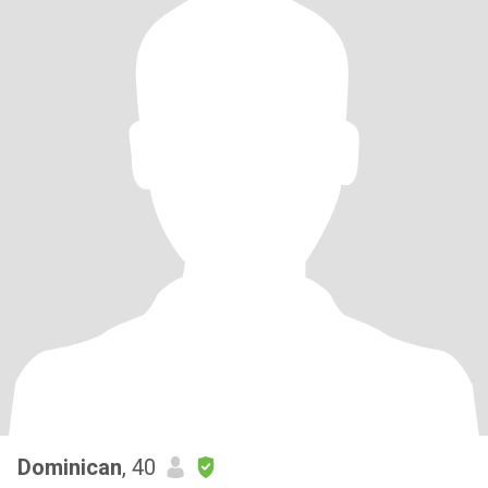
Dominican
, 40