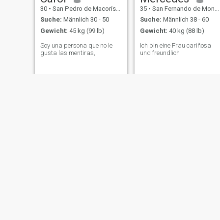
30
•
San Pedro de Macorís, San Pedro de Macorís, Dom. Rep.
35
•
San Fernando de Monte Cristi, Monte Cristi, Dom. Rep.
Suche:
Männlich 30 - 50
Suche:
Männlich 38 - 60
Gewicht:
45 kg (99 lb)
Gewicht:
40 kg (88 lb)
Soy una persona que no le
Ich bin eine Frau cariñosa
gusta las mentiras,
und freundlich
hilda
Sobchelda
27
•
La Romana, La Romana, Dom. Rep.
47
•
San Felipe de Puerto Plata, Puerto Plata, Dom. Rep.