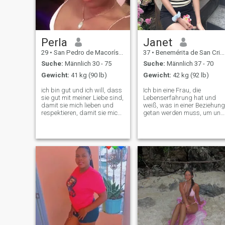
Perla
Janet
29
•
San Pedro de Macorís, San Pedro de Macorís, Dom. Rep.
37
•
Benemérita de San Cristóbal, San Cristóbal, Dom. Rep.
Suche:
Männlich 30 - 75
Suche:
Männlich 37 - 70
Gewicht:
41 kg (90 lb)
Gewicht:
42 kg (92 lb)
ich bin gut und ich will, dass
Ich bin eine Frau, die
sie gut mit meiner Liebe sind,
Lebenserfahrung hat und
damit sie mich lieben und
weiß, was in einer Beziehung
respektieren, damit sie mich
getan werden muss, um uns
respektieren
glücklich zu machen. Ich bin
es gewohnt, mehr zu geben
als zu empfangen, also geb
ich mich in einer Beziehung.
Ich will einem ernsten Mann
nahe sein, der sich
verpflichtet, auf mich
aufzupassen und mir nie
wehzutun. Ich strebe in
Beziehungen nach Loyalität
und Ehrlichkeit, daher zeige
ich diese Qualitäten immer
selbst. Wenn ich Liebe fühle,
versuche ich, jede