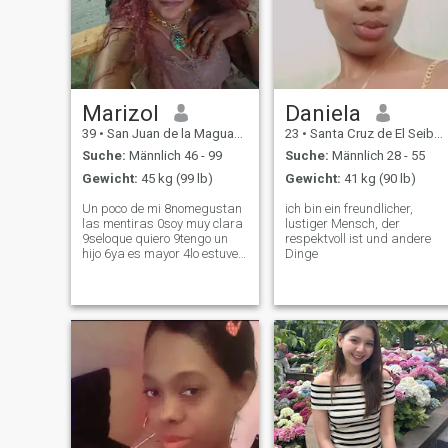
Marizol
Daniela
39
•
San Juan de la Maguana, San Juan, Dom. Rep.
23
•
Santa Cruz de El Seibo, El Seíbo, Dom. Rep.
Suche:
Männlich 46 - 99
Suche:
Männlich 28 - 55
Gewicht:
45 kg (99 lb)
Gewicht:
41 kg (90 lb)
Un poco de mi 8nomegustan
ich bin ein freundlicher,
las mentiras 0soy muy clara
lustiger Mensch, der
9seloque quiero 9tengo un
respektvoll ist und andere
hijo 6ya es mayor 4lo estuve
Dinge
muy joven 12 megusta salir
de vez en cuando 5soy
soltera 3nome pidas fotos de
nuda porque mis fotos son
recientes y real uso
estenciones porq