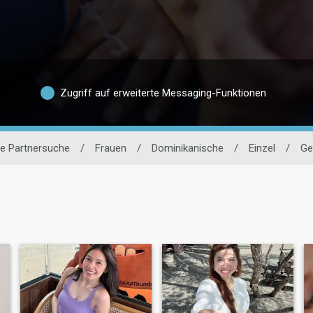
Zugriff auf erweiterte Messaging-Funktionen
e Partnersuche
/
Frauen
/
Dominikanische
/
Einzel
/
Ge