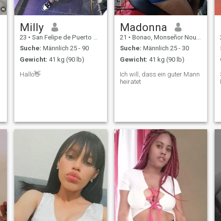
e
-
Milly
Madonna
23
•
San Felipe de Puerto Plata, Puerto Plata, Dom. Rep.
21
•
Bonao, Monseñor Nouel, Dom. Rep.
g
Suche:
Männlich 25 - 90
Suche:
Männlich 25 - 30
.
Gewicht:
41 kg (90 lb)
Gewicht:
41 kg (90 lb)
h
Hallo👋
Ich will, dass ein guter Mann
heiratet