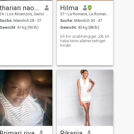
tharian naomi
Hilma
24
•
Los Alcarrizos, Santo Domingo, Dom. Rep.
37
•
La Romana, La Romana, Dom. Rep.
Suche:
Männlich 28 - 57
Suche:
Männlich 30 - 47
Gewicht:
41 kg (90 lb)
Gewicht:
40 kg (88 lb)
,
Ich bin unabhängiger Job Ich
habe keine alleinerziehigen
Kinder
Brimari riva
Rikania