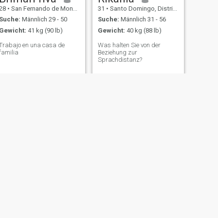
28
•
San Fernando de Monte Cristi, Monte Cristi, Dom. Rep.
31
•
Santo Domingo, Distrito Nacional, Dom. Rep.
Suche:
Männlich 29 - 50
Suche:
Männlich 31 - 56
Gewicht:
41 kg (90 lb)
Gewicht:
40 kg (88 lb)
Trabajo en una casa de
Was halten Sie von der
familia
Beziehung zur
Sprachdistanz?
WEITER
Sabi
39
•
Santo Domingo, Santo Domingo, Dom. Rep.