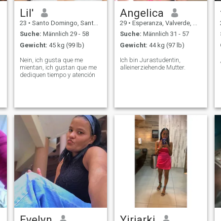
Lil'
Angelica
23
•
Santo Domingo, Santo Domingo, Dom. Rep.
29
•
Esperanza, Valverde, Dom. Rep.
Suche:
Männlich 29 - 58
Suche:
Männlich 31 - 57
Gewicht:
45 kg (99 lb)
Gewicht:
44 kg (97 lb)
Nein, ich gusta que me
Ich bin Jurastudentin,
mientan, ich gustan que me
alleinerziehende Mutter.
dediquen tiempo y atención
Evelyn
Yiriarki