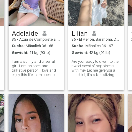
Adelaide
Lilian
35
•
Azua de Compostela, Azua, Dom. Rep.
36
•
El Peñón, Barahona, Dom. Rep.
Suche:
Männlich 36 - 68
Suche:
Männlich 36 - 67
Gewicht:
41 kg (90 lb)
Gewicht:
42 kg (92 lb)
I am a sunny and cheerful
Are you ready to dive into the
girl. I am an open and
sweet scent of happiness
talkative person. I love and
with me? Let me give you a
enjoy this life. I am open to
little hint, it's a tantalizing
this world with all its
combination of sweet and
aspects. I will face all
spicy aromas that will leave
adversity with my head held
you craving for more.
high as temporary
Because let's face it,
difficulties. I know how to be
relationships are not always
friends and resp
rainbo