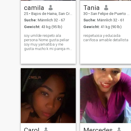
camila
Tania
25
•
Bajos de Haina, San Cristóbal, Dom. Rep.
30
•
San Felipe de Puerto Plata, Puerto Plata, Dom. Rep.
Suche:
Männlich 32 - 67
Suche:
Männlich 32 - 61
Gewicht:
43 kg (95 lb)
Gewicht:
41 kg (90 lb)
soy umilde respeto ala
respetuosa y educada
persona Nome gusta peliar
cariñosa amable detallista
soy muy yamatiba y me
gusta mucho k mi pareja me
aga el amor
Carol
Mercedes