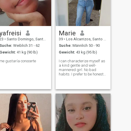
yafreisi
Marie
23
•
Santo Domingo, Santo Domingo, Dom. Rep.
39
•
Los Alcarrizos, Santo Domingo, Dom. Rep.
Suche:
Weiblich 31 - 62
Suche:
Männlich 50 - 90
Gewicht:
41 kg (90 lb)
Gewicht:
43 kg (95 lb)
me gustaría conocerte
I can characterize myself as
a kind gentle and well-
mannered girl. No bad
habits. I prefer to be honest
and open. I love nature and
clean air. I am active and
purposeful. I always achieve
my goals. I am serious in my
plans and decisions. I do not
lik