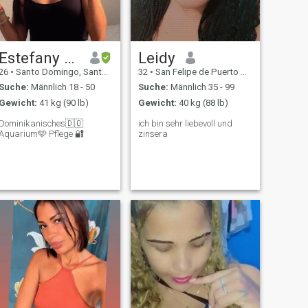
Estefany Matos.💙
Leidy
26
•
Santo Domingo, Santo Domingo, Dom. Rep.
32
•
San Felipe de Puerto Plata, Puerto Plata, Dom. Rep.
Suche:
Männlich 18 - 50
Suche:
Männlich 35 - 99
Gewicht:
41 kg (90 lb)
Gewicht:
40 kg (88 lb)
Dominikanisches🇩🇴
ich bin sehr liebevoll und
Aquarium🩵 Pflege 🔐
zinsera