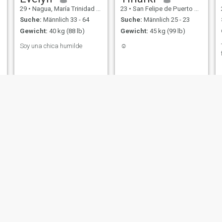
29
•
Nagua, María Trinidad Sánchez, Dom. Rep.
23
•
San Felipe de Puerto Plata, Puerto Plata, Dom. Rep.
Suche:
Männlich 33 - 64
Suche:
Männlich 25 - 23
Gewicht:
40 kg (88 lb)
Gewicht:
45 kg (99 lb)
Soy una chica humilde
☺️
Ismaylen
Estefani
23
•
La Romana, La Romana, Dom. Rep.
32
•
San Pedro de Macorís, San Pedro de Macorís, Dom. Rep.