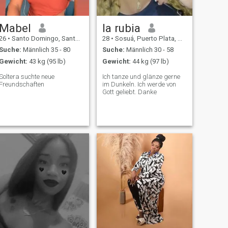
Mabel
la rubia
26
•
Santo Domingo, Santo Domingo, Dom. Rep.
28
•
Sosuá, Puerto Plata, Dom. Rep.
Suche:
Männlich 35 - 80
Suche:
Männlich 30 - 58
Gewicht:
43 kg (95 lb)
Gewicht:
44 kg (97 lb)
Soltera suchte neue
Ich tanze und glänze gerne
Freundschaften
im Dunkeln. Ich werde von
Gott geliebt. Danke