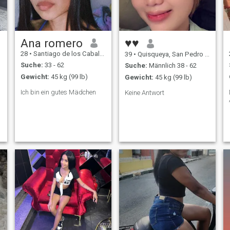
Ana romero
♥♥
28
•
Santiago de los Caballeros, Santiago, Dom. Rep.
39
•
Quisqueya, San Pedro de Macorís, Dom. Rep.
Suche:
33 - 62
Suche:
Männlich 38 - 62
Gewicht:
45 kg (99 lb)
Gewicht:
45 kg (99 lb)
Ich bin ein gutes Mädchen
Keine Antwort
e