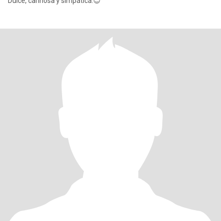
Dulce, cariñosa y simpática.😊