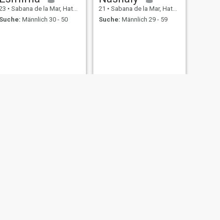
23
•
Sabana de la Mar, Hato Mayor, Dom. Rep.
21
•
Sabana de la Mar, Hato Mayor, Dom. Rep.
Suche:
Männlich 30 - 50
Suche:
Männlich 29 - 59
WEITER
AEGELIS
31
•
Sabana de la Mar, Hato Mayor, Dom. Rep.