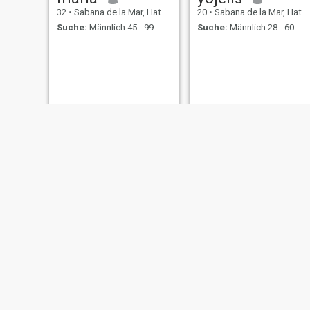
32
•
Sabana de la Mar, Hato Mayor, Dom. Rep.
20
•
Sabana de la Mar, Hato Mayor, Dom. Rep.
Suche:
Männlich 45 - 99
Suche:
Männlich 28 - 60
Karina
Altagracia
26
•
Sabana de la Mar, Hato Mayor, Dom. Rep.
31
•
Sabana de la Mar, Hato Mayor, Dom. Rep.