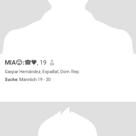
MIA🙂‍↕️🙈💗
, 19
Gaspar Hernández, Espaillat, Dom. Rep.
Suche:
Männlich 19 - 30