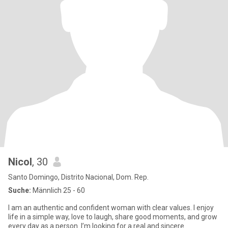
Nicol
, 30
Santo Domingo, Distrito Nacional, Dom. Rep.
Suche:
Männlich 25 - 60
I am an authentic and confident woman with clear values. I enjoy
life in a simple way, love to laugh, share good moments, and grow
every day as a person. I’m looking for a real and sincere