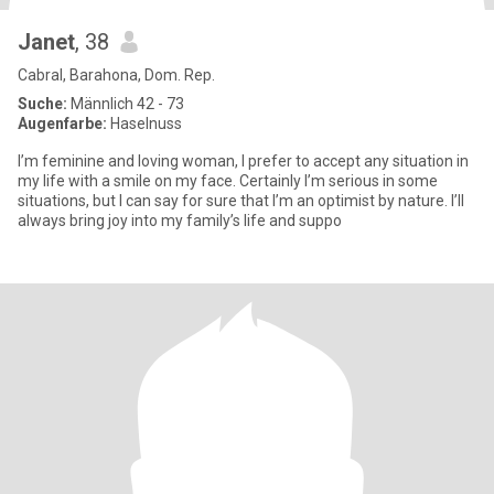
Janet
, 38
Cabral, Barahona, Dom. Rep.
Suche:
Männlich 42 - 73
Augenfarbe:
Haselnuss
I’m feminine and loving woman, I prefer to accept any situation in
my life with a smile on my face. Certainly I’m serious in some
situations, but I can say for sure that I’m an optimist by nature. I’ll
always bring joy into my family’s life and suppo