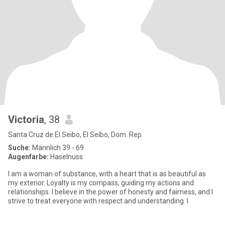
Victoria
, 38
Santa Cruz de El Seibo, El Seíbo, Dom. Rep.
Suche:
Männlich 39 - 69
Augenfarbe:
Haselnuss
I am a woman of substance, with a heart that is as beautiful as
my exterior. Loyalty is my compass, guiding my actions and
relationships. I believe in the power of honesty and fairness, and I
strive to treat everyone with respect and understanding. I