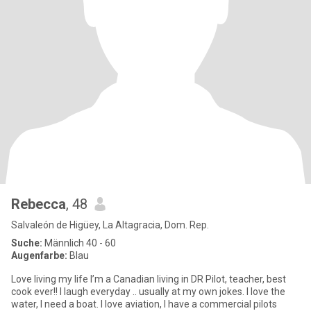
Rebecca
, 48
Salvaleón de Higüey, La Altagracia, Dom. Rep.
Suche:
Männlich 40 - 60
Augenfarbe:
Blau
Love living my life I’m a Canadian living in DR Pilot, teacher, best
cook ever!! I laugh everyday .. usually at my own jokes. I love the
water, I need a boat. I love aviation, I have a commercial pilots