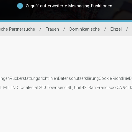
Zugriff auf erweiterte Messaging-Funktionen
sche Partnersuche
/
Frauen
/
Dominikanische
/
Einzel
/
ungen
Rückerstattungsrichtlinien
Datenschutzerklärung
Cookie Richtlinie
D
IL MIL, INC. located at 200 Townsend St., Unit 43, San Francisco CA 94