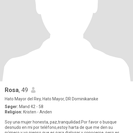
Rosa
, 49
Hato Mayor del Rey, Hato Mayor, DR Dominikanske
Søger:
Mand 42 - 58
Religion:
Kristen - Anden
Soy una mujer honesta, paz,tranquilidad.Por favor o busque
desnudo en mi por teléfono,estoy harta de que me den su
número y yo pienso que es para dialogar y conocerse, pero es