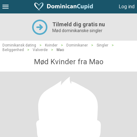
Log ind
Tilmeld dig gratis nu
Mød dominikanske singler
Dominikansk dating
>
Kvinder
>
Dominikaner
>
Singler
>
Beliggenhed
>
Valverde
>
Mao
Mød Kvinder fra Mao