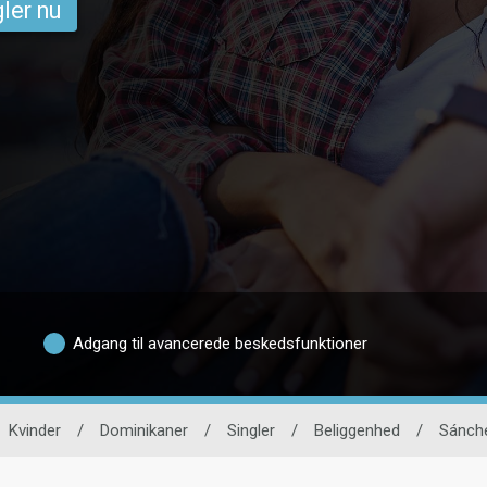
ler nu
Adgang til avancerede beskedsfunktioner
Kvinder
/
Dominikaner
/
Singler
/
Beliggenhed
/
Sánch