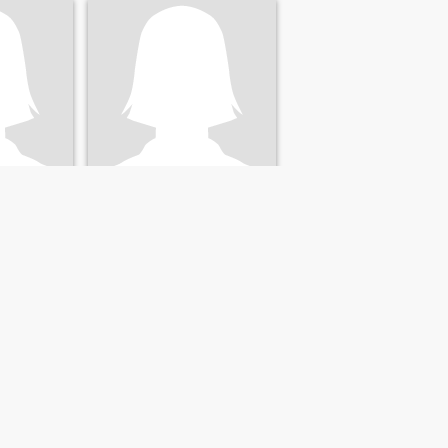
Elizabeth
 DR Dominikanske
26
•
Fantino, Sánchez Ramírez, DR Dominikanske
 68
Søger:
Kvinde 30 - 58
NÆSTE
SIDSTE