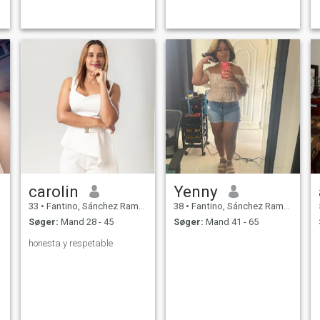
carolin
Yenny
33
•
Fantino, Sánchez Ramírez, DR Dominikanske
38
•
Fantino, Sánchez Ramírez, DR Dominikanske
Søger:
Mand 28 - 45
Søger:
Mand 41 - 65
honesta y respetable