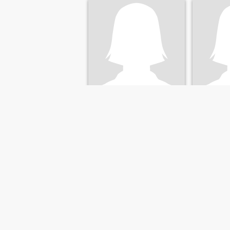
Ross
domin
35
•
Fantino, Sánchez Ramírez, DR Dominikanske
27
•
Fantino, Sán
Søger:
Mand 35 - 70
Søger:
Man
FØRSTE
TIDLIGERE