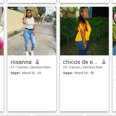
rosanna
chicos de estados Unidos
27
•
Fantino, Sánchez Ramírez, DR Dominikanske
24
•
Fantino, Sánchez Ramírez, DR Dominikanske
Søger:
Mand 32 - 63
Søger:
Mand 29 - 58