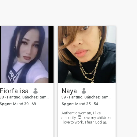
Fiorfalisa
Naya
38
•
Fantino, Sánchez Ramírez, DR Dominikanske
39
•
Fantino, Sánchez Ramírez, DR Dominikanske
Søger:
Mand 39 - 68
Søger:
Mand 35 - 54
Authentic woman, I like
sincerity. 😇I love my children,
I love to work, I fear God 🙏