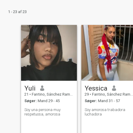
1 - 23 af 23
Yuli
Yessica
21
•
Fantino, Sánchez Ramírez, DR Dominikanske
29
•
Fantino, Sánchez Ramírez, DR Dominikanske
Søger:
Mand 29 - 45
Søger:
Mand 31 - 57
Soy una persona muy
Soy amorosa trabadora
respetuosa, amorosa
luchadora