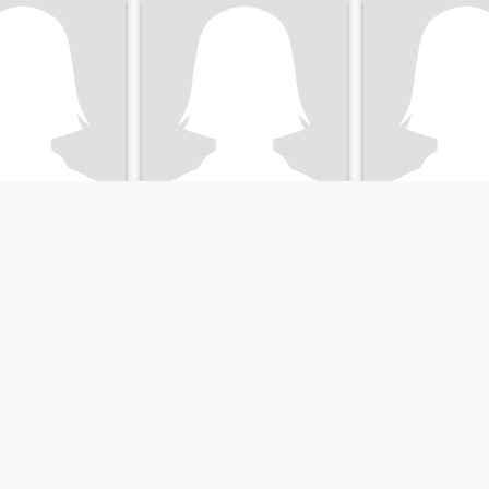
ic
Alex
darly
chez Ramírez, DR Dominikanske
26
•
Fantino, Sánchez Ramírez, DR Dominikanske
45
•
Fantino, Sánchez Ramírez,
d 27 - 30
Søger:
Mand 32 - 66
Søger:
Mand 43 -