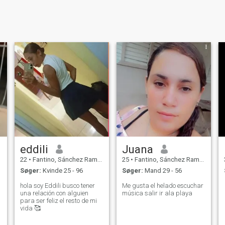
eddili
Juana
22
•
Fantino, Sánchez Ramírez, DR Dominikanske
25
•
Fantino, Sánchez Ramírez, DR Dominikanske
Søger:
Kvinde 25 - 96
Søger:
Mand 29 - 56
hola soy Eddili busco tener
Me gusta el helado escuchar
una relación con alguien
música salir ir ala playa
para ser feliz el resto de mi
vida 🥰