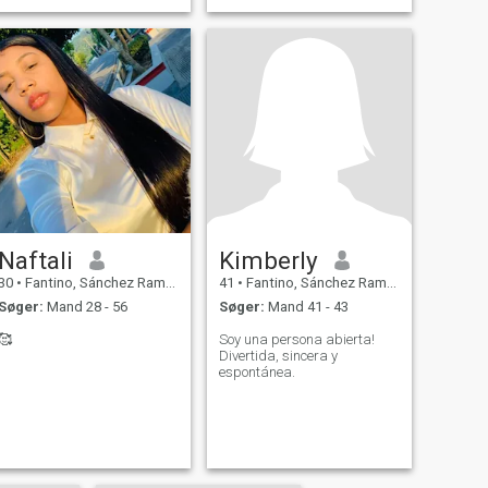
Naftali
Kimberly
30
•
Fantino, Sánchez Ramírez, DR Dominikanske
41
•
Fantino, Sánchez Ramírez, DR Dominikanske
Søger:
Mand 28 - 56
Søger:
Mand 41 - 43
🥰
Soy una persona abierta!
Divertida, sincera y
espontánea.