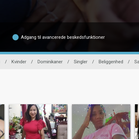
Adgang til avancerede beskedsfunktioner
g
/
Kvinder
/
Dominikaner
/
Singler
/
Beliggenhed
/
Sa