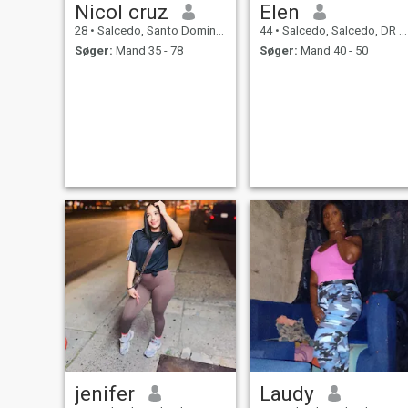
Nicol cruz
Elen
28
•
Salcedo, Santo Domingo, DR Dominikanske
44
•
Salcedo, Salcedo, DR Dominikanske
Søger:
Mand 35 - 78
Søger:
Mand 40 - 50
jenifer
Laudy