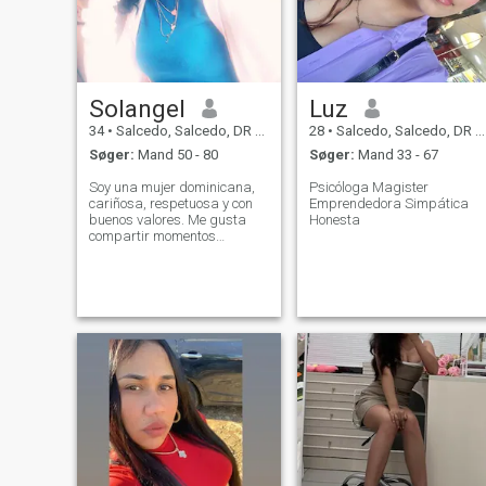
Solangel
Luz
34
•
Salcedo, Salcedo, DR Dominikanske
28
•
Salcedo, Salcedo, DR Dominikanske
Søger:
Mand 50 - 80
Søger:
Mand 33 - 67
Soy una mujer dominicana,
Psicóloga Magister
cariñosa, respetuosa y con
Emprendedora Simpática
buenos valores. Me gusta
Honesta
compartir momentos
tranquilos, conversar, reír y
disfrutar de las cosas
simples de la vida. Me
encanta cocinar,
especialmente cuando lo
hago para alguien especial.
Valoro m