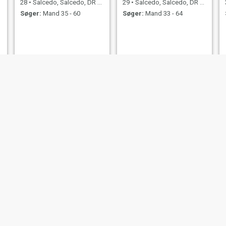
28
•
Salcedo, Salcedo, DR Dominikanske
29
•
Salcedo, Salcedo, DR Dominikanske
Søger:
Mand 35 - 60
Søger:
Mand 33 - 64
Katerine reyna
Flor Maria
24
•
Salcedo, Salcedo, DR Dominikanske
35
•
Salcedo, Salcedo, DR Dominikanske
Søger:
Mand 31 - 67
Søger:
Mand 37 - 66