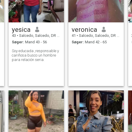
yesica
veronica
43
•
Salcedo, Salcedo, DR Dominikanske
41
•
Salcedo, Salcedo, DR Dominikanske
Søger:
Mand 43 - 56
Søger:
Mand 42 - 65
Soy educada ,responsable y
cariñosa busco un hombre
para relación seria.