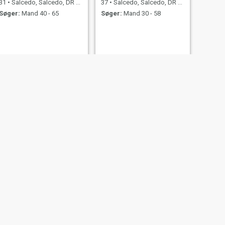
31
•
Salcedo, Salcedo, DR Dominikanske
37
•
Salcedo, Salcedo, DR Dominikanske
Søger:
Mand 40 - 65
Søger:
Mand 30 - 58
NÆSTE
Yesica
28
•
Salcedo, Salcedo, DR Dominikanske
Søger:
Mand 33 - 49