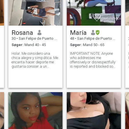
Rosana
María
30
•
San Felipe de Puerto Plata, Puerto Plata, DR Dominikanske
48
•
San Felipe de Puerto Plata, Puerto Plata, DR Dominikanske
Søger:
Mand 40 - 45
Søger:
Mand 50 - 65
Hola!. Me considero una
IMPORTANT NOTE: Anyone
chica alegre y simpática. Me
who addresses me
encanta hacer deporte me
offensively or disrespectfully
gustaría conocer a un
is reported and blocked so
maravilloso hombre y sobre
that it is clear that not ALL of
todo que tenga buen corazón
us who enter this page are
l
y que le guste disfrutar de la
looking for fun or are
vida. Si te apetece
prostitutes, if what you are
conocerme, estaré
looking for is fun, go to a
encantada de conocerte a t
night club a