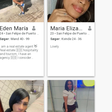
Eden María
Maria Elizabeth
24
•
San Felipe de Puerto Plata, Puerto Plata, DR Dominikanske
23
•
San Felipe de Puerto Plata, Puerto Plata, DR Dominikanske
Søger:
Mand 40 - 99
Søger:
Kvinde 24 - 36
I am a real estate agent 👋
Lovely
Real estate 🇩🇴 hospitality
and tourism, I have an
agency 🇩🇴 I consider
myself a fun person, capable
of doing great things ☀️ I love
the sea and everything
related to the ocean 🌊
socially proactive and
responsible 💞 I