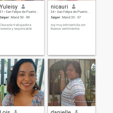
Yuleisy
nicauri
31
•
San Felipe de Puerto Plata, Puerto Plata, DR Dominikanske
34
•
San Felipe de Puerto Plata, Puerto Plata, DR Dominikanske
Søger:
Mand 50 - 99
Søger:
Mand 35 - 57
Educada trabajadora
soy muy extrovertida con
honesta y responsable
Buenos sentimientos
Lois
danielle