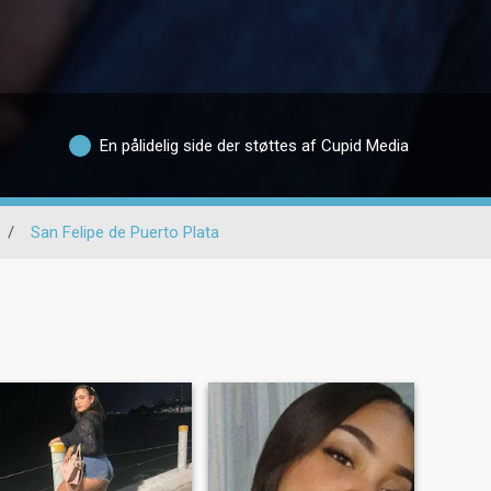
En pålidelig side der støttes af Cupid Media
/
San Felipe de Puerto Plata