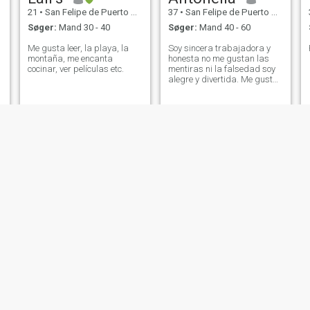
21
•
San Felipe de Puerto Plata, Puerto Plata, DR Dominikanske
37
•
San Felipe de Puerto Plata, Puerto Plata, DR Dominikanske
Søger:
Mand 30 - 40
Søger:
Mand 40 - 60
Me gusta leer, la playa, la
Soy sincera trabajadora y
montaña, me encanta
honesta no me gustan las
cocinar, ver películas etc.
mentiras ni la falsedad soy
alegre y divertida. Me gusta
bailar salir de compras,
comidas playa ect
Laura
Yidania
24
•
San Felipe de Puerto Plata, Puerto Plata, DR Dominikanske
30
•
San Felipe de Puerto Plata, Puerto Plata, DR Dominikanske