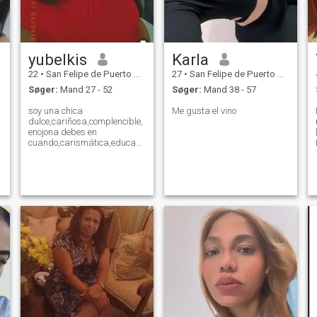
yubelkis
Karla
22
•
San Felipe de Puerto Plata, Puerto Plata, DR Dominikanske
27
•
San Felipe de Puerto Plata, Puerto Plata, DR Dominikanske
Søger:
Mand 27 - 52
Søger:
Mand 38 - 57
soy una chica
Me gusta el vino
dulce,cariñosa,complencible,
enojona debes en
cuando,carismática,educada
y muy amigable