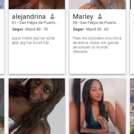
alejandrina
Marley
61
•
San Felipe de Puerto Plata, Puerto Plata, DR Dominikanske
28
•
San Felipe de Puerto Plata, Puerto Plata, DR Dominikanske
Søger:
Mand 40 - 70
Søger:
Mand 30 - 65
jeg er indisk jeg har sorte
Pues me considero una chica
øjne, jeg har brunt hår
atractiva ,dulce, con ganas
de conocer un mundo
diferente