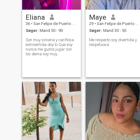
Eliana
Maye
36
•
San Felipe de Puerto Plata, Puerto Plata, DR Dominikanske
29
•
San Felipe de Puerto Plata, Puerto Plata, DR Dominikanske
Søger:
Mand 50 - 90
Søger:
Mand 30 - 50
Son muy sincera y cariñosa
Me respecto soy divertida y
extrovertida doy lo Que soy
respetuosa
nunca me gusta jugar con
los dema soy muy
apasionada me gusta la
cocina a ser ejercicio