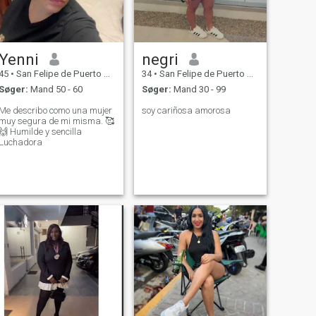
Yenni
negri
45
•
San Felipe de Puerto Plata, Puerto Plata, DR Dominikanske
34
•
San Felipe de Puerto Plata, Puerto Plata, DR Dominikanske
Søger:
Mand 50 - 60
Søger:
Mand 30 - 99
Me describo como una mujer
soy cariñosa amorosa
muy segura de mi misma. 🥰
🙌 Humilde y sencilla
Luchadora