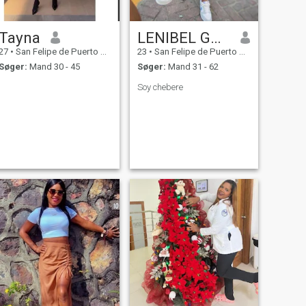
Tayna
LENIBEL GARCÍA
27
•
San Felipe de Puerto Plata, Puerto Plata, DR Dominikanske
23
•
San Felipe de Puerto Plata, Puerto Plata, DR Dominikanske
Søger:
Mand 30 - 45
Søger:
Mand 31 - 62
Soy chebere