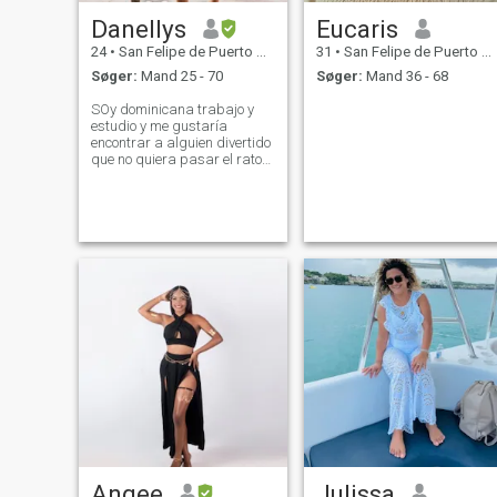
Danellys
Eucaris
24
•
San Felipe de Puerto Plata, Puerto Plata, DR Dominikanske
31
•
San Felipe de Puerto Plata, Puerto Plata, DR Dominikanske
Søger:
Mand 25 - 70
Søger:
Mand 36 - 68
SOy dominicana trabajo y
estudio y me gustaría
encontrar a alguien divertido
que no quiera pasar el rato
nada más que quiera algo
real algo genuino
Angee
Julissa