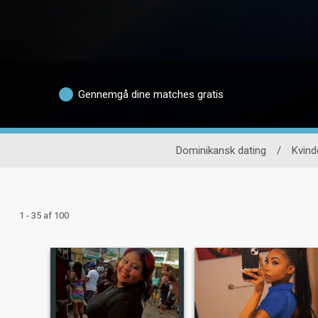
Gennemgå dine matches gratis
Dominikansk dating
/
Kvind
1 - 35 af 100