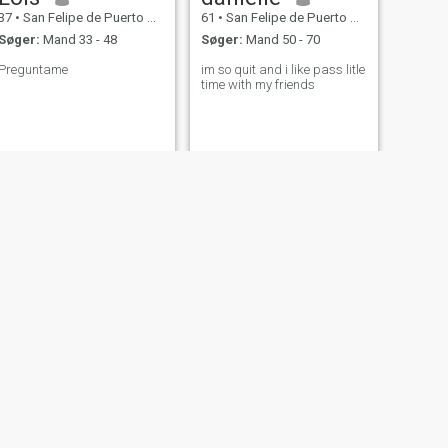
37
•
San Felipe de Puerto Plata, Puerto Plata, DR Dominikanske
61
•
San Felipe de Puerto Plata, Puerto Plata, DR Dominikanske
Søger:
Mand 33 - 48
Søger:
Mand 50 - 70
Preguntame
im so quit and i like pass litle
time with my friends
NÆSTE
Milly
23
•
San Felipe de Puerto Plata, Puerto Plata, DR Dominikanske