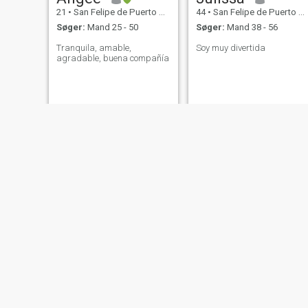
21
•
San Felipe de Puerto Plata, Puerto Plata, DR Dominikanske
44
•
San Felipe de Puerto Plata, Puerto Plata, DR Dominikanske
Søger:
Mand 25 - 50
Søger:
Mand 38 - 56
Tranquila, amable,
Soy muy divertida
agradable, buena compañía
Leidy
Carmen dolores cabrera
32
•
San Felipe de Puerto Plata, Puerto Plata, DR Dominikanske
45
•
San Felipe de Puerto Plata, Puerto Plata, DR Dominikanske