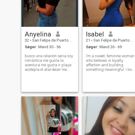
Anyelina
Isabel
32
•
San Felipe de Puerto Plata, Puerto Plata, DR Dominikanske
21
•
San Felipe de Puerto Plata, Puerto Plata, DR Dominikanske
Søger:
Mand 30 - 56
Søger:
Mand 26 - 69
busco una relación seria soy
I’m a sweet, feminine woman
romántica me gusta la
who believes in loyalty,
aventura me gusta ir playa
affection and building
acotepla el atardecer me
something meaningful. I love
gusta cosina soy optimista
good conversations, cozy
espotania me gusta
dinners, skincare, and
aventura busco alguien tan
making life beautiful in smal
interesado como yo de una
ways. I admire men who are
relación seria soy detallista
respectful, generous, and
me gusta la pelícu
know what the