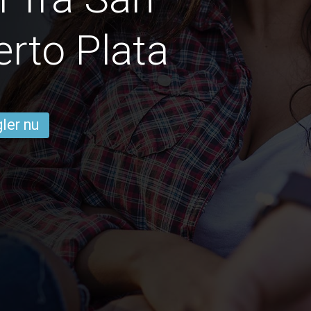
erto Plata
ler nu