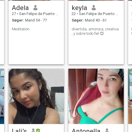
Adela
keyla
27
•
San Felipe de Puerto Plata, Puerto Plata, DR Dominikanske
22
•
San Felipe de Puerto Plata, Puerto Plata, DR Dominikanske
Søger:
Mand 54 - 77
Søger:
Mand 40 - 61
Meditation
divertida, amorosa, creativa
, y sobre todo fiel 😊
Lali’s
Antonella