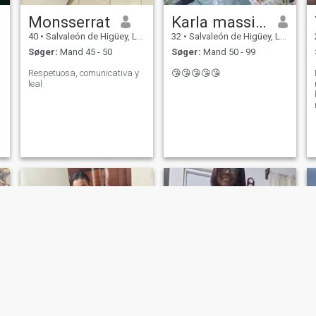
Monsserrat
Karla massiell
40
•
Salvaleón de Higüey, La Altagracia, DR Dominikanske
32
•
Salvaleón de Higüey, La Altagracia, DR Dominikanske
Søger:
Mand 45 - 50
Søger:
Mand 50 - 99
Respetuosa, comunicativa y
😘😘😘😘😘
leal