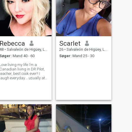
Rebecca
Scarlet
48
•
Salvaleón de Higüey, La Altagracia, DR Dominikanske
26
•
Salvaleón de Higüey, La Altagracia, DR Dominikanske
Søger:
Mand 40 - 60
Søger:
Mand 25 - 30
Love living my life I’m a
Canadian living in DR Pilot,
teacher, best cook ever!! I
laugh everyday .. usually at
my own jokes. I love the
water, I need a boat. I love
aviation, I have a commercial
pilots license. I love music,
live bands, I nee