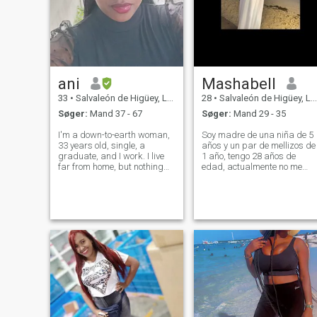
ani
Mashabell
33
•
Salvaleón de Higüey, La Altagracia, DR Dominikanske
28
•
Salvaleón de Higüey, La Altagracia, DR Dominikanske
Søger:
Mand 37 - 67
Søger:
Mand 29 - 35
I'm a down-to-earth woman,
Soy madre de una niña de 5
33 years old, single, a
años y un par de mellizos de
graduate, and I work. I live
1 año, tengo 28 años de
far from home, but nothing
edad, actualmente no me
that can't be fixed. I love the
encuentro en búsqueda de
sea, restaurants, and
“pareja” hice este perfil para
traveling.
socializar.