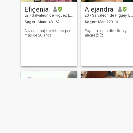
Efigenia
Alejandra
52
•
Salvaleón de Higüey, La Altagracia, DR Dominikanske
20
•
Salvaleón de Higüey, La Altagracia, DR Dominikanske
Søger:
Mand 48 - 62
Søger:
Mand 29 - 61
Soy una mujer cristiana por
Soy una chica divertida y
más de 20 años
alegre😌🥰