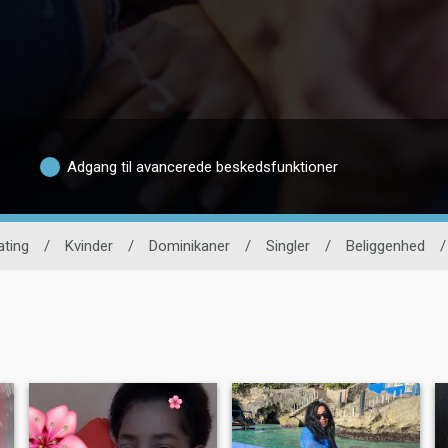
Adgang til avancerede beskedsfunktioner
ating
/
Kvinder
/
Dominikaner
/
Singler
/
Beliggenhed
/