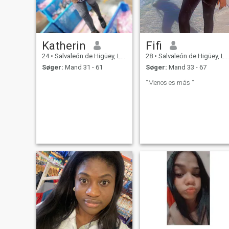
Katherin
Fifi
24
•
Salvaleón de Higüey, La Altagracia, DR Dominikanske
28
•
Salvaleón de Higüey, La Altagracia, DR Dominikanske
Søger:
Mand 31 - 61
Søger:
Mand 33 - 67
“Menos es más “