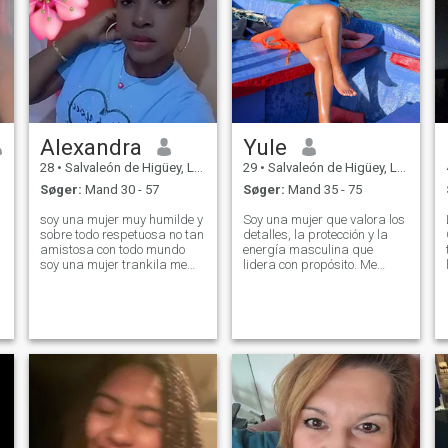
Alexandra
Yule
28
•
Salvaleón de Higüey, La Altagracia, DR Dominikanske
29
•
Salvaleón de Higüey, La Altagracia, DR Dominikanske
Søger:
Mand 30 - 57
Søger:
Mand 35 - 75
soy una mujer muy humilde y
Soy una mujer que valora los
sobre todo respetuosa no tan
detalles, la protección y la
amistosa con todo mundo
energía masculina que
soy una mujer trankila me
lidera con propósito. Me
gusta balorar lo que tengo si
encanta sentirme segura,
es bueno y otra cosas no
mimada y parte de un
kiero que algunas persona
proyecto de vida sólido. Si
piensen que estoy en esa
eres un hombre con
pajina para vender mi
ambición, generoso de
cuerpo ni que m
corazón y sabes cuidar lo
que