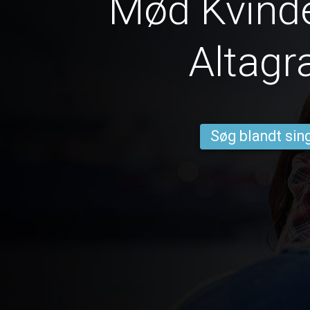
Mød Kvinde
Altagr
Søg blandt sing