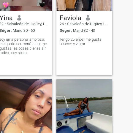
Yina
Faviola
32
•
Salvaleón de Higüey, La Altagracia, DR Dominikanske
26
•
Salvaleón de Higüey, La Altagracia, DR Dominikanske
Søger:
Mand 30 - 60
Søger:
Mand 32 - 43
soy un a persona amorosa,
Tengo 25 años, me gusta
me gusta ser romántica, me
conocer y viajar
gustas las cosas claras sin
rodeo , soy social