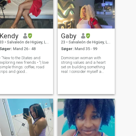
Kendy
Gaby
33
•
Salvaleón de Higüey, La Altagracia, DR Dominikanske
23
•
Salvaleón de Higüey, La Altagracia, DR Dominikanske
Søger:
Mand 26 - 48
Søger:
Mand 35 - 99
• "New to the States and
Dominican woman with
exploring new friends • "| love
strong values ​​and a heart
simple things: coffee, road
set on building something
trips and good
real. I consider myself a
conversations." • "Looking for
feminine, calm woman with
someone emotionally mature
clear goals, who enjoys
— no games."
intelligent conversations and
the good times in life.