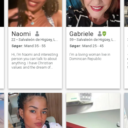
Naomi
Gabriele
22
•
Salvaleón de Higüey, La Altagracia, DR Dominikanske
59
•
Salvaleón de Higüey, La Altagracia, DR Dominikanske
Søger:
Mand 35 - 55
Søger:
Mand 25 - 45
Hi, I’m Naomi and interesting
I'm a loving woman live in
person you can talk to about
Dominican Republic
anything. I have Christian
values and the dream of
building a home.