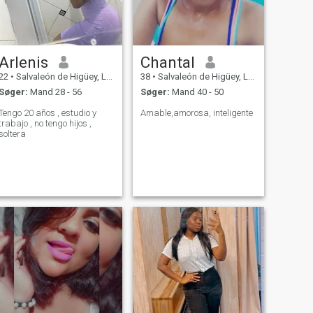
Arlenis
Chantal
22
•
Salvaleón de Higüey, La Altagracia, DR Dominikanske
38
•
Salvaleón de Higüey, La Altagracia, DR Dominikanske
Søger:
Mand 28 - 56
Søger:
Mand 40 - 50
Tengo 20 años , estudio y
Amable,amorosa, inteligente
trabajo , no tengo hijos ,
soltera