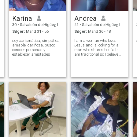
Karina
Andrea
30
•
Salvaleón de Higüey, La Altagracia, DR Dominikanske
41
•
Salvaleón de Higüey, La Altagracia, DR Dominikanske
Søger:
Mand 31 - 56
Søger:
Mand 36 - 48
soy carismática, simpática,
I am a woman who loves
amable, cariñosa, busco
Jesus and is looking for a
conocer personas y
man who shares her faith. I
establecer amistades
am traditional so I believe
that the man should be the
provider of the home and the
woman should be a woman.