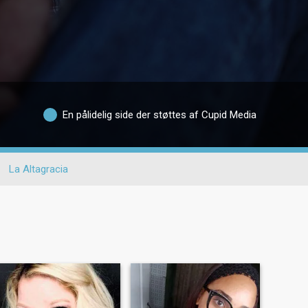
En pålidelig side der støttes af Cupid Media
La Altagracia