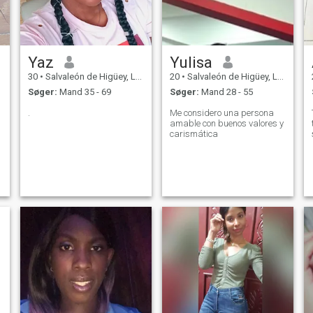
Yaz
Yulisa
30
•
Salvaleón de Higüey, La Altagracia, DR Dominikanske
20
•
Salvaleón de Higüey, La Altagracia, DR Dominikanske
Søger:
Mand 35 - 69
Søger:
Mand 28 - 55
.
Me considero una persona
amable con buenos valores y
carismática