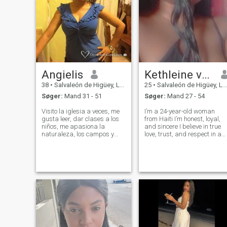
Angielis
Kethleine valsaint
38
•
Salvaleón de Higüey, La Altagracia, DR Dominikanske
25
•
Salvaleón de Higüey, La Altagracia, DR Dominikanske
Søger:
Mand 31 - 51
Søger:
Mand 27 - 54
Visito la iglesia a veces, me
I’m a 24-year-old woman
gusta leer, dar clases a los
from Haiti I’m honest, loyal,
niños, me apasiona la
and sincere I believe in true
naturaleza, los campos y
love, trust, and respect in a
encontrarme con la
relationship. I’m looking for a
naturaleza muy de cerca,
serious man who wants a
valoro y aprecio mucho las
committed relationship that
cosas sencillas de la vida,
could lead to marriage. If you
como tomarme un café al
are serious and respe
lado de la gente que