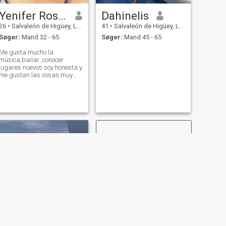
Yenifer Rosario
Dahinelis
26
•
Salvaleón de Higüey, La Altagracia, DR Dominikanske
41
•
Salvaleón de Higüey, La Altagracia, DR Dominikanske
Søger:
Mand 32 - 65
Søger:
Mand 45 - 65
Me gusta mucho la
música,bailar ,conocer
lugares nuevos soy honesta y
me gustan las cosas muy
directas ordenadas y buena
para conversar 🧏🏻latina
de sangre caliente el ritmo
me corre por las venas 😍🔥
NÆSTE