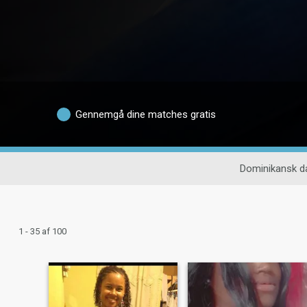
Gennemgå dine matches gratis
Dominikansk d
1 - 35 af 100