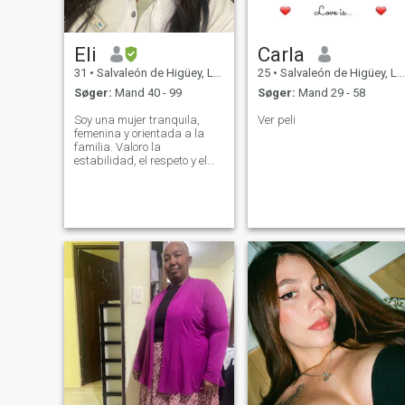
Eli
Carla
31
•
Salvaleón de Higüey, La Altagracia, DR Dominikanske
25
•
Salvaleón de Higüey, La Altagracia, DR Dominikanske
Søger:
Mand 40 - 99
Søger:
Mand 29 - 58
Soy una mujer tranquila,
Ver peli
femenina y orientada a la
familia. Valoro la
estabilidad, el respeto y el
compromiso. Me gusta
apoyar y construir junto a mi
pareja.