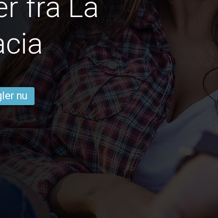
r fra La
acia
ler nu