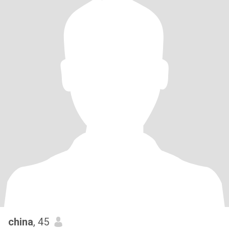
china
, 45