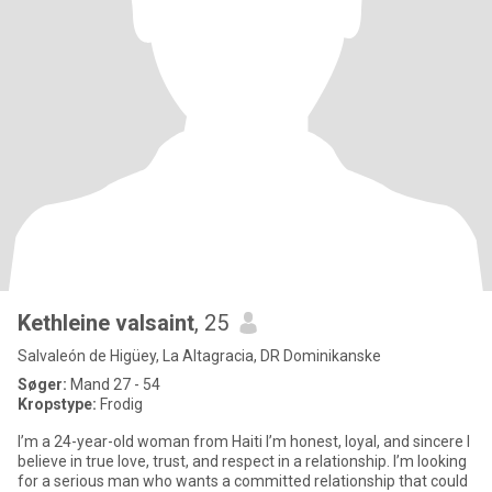
Kethleine valsaint
, 25
Salvaleón de Higüey, La Altagracia, DR Dominikanske
Søger:
Mand 27 - 54
Kropstype:
Frodig
I’m a 24-year-old woman from Haiti I’m honest, loyal, and sincere I
believe in true love, trust, and respect in a relationship. I’m looking
for a serious man who wants a committed relationship that could