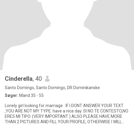
Cinderella
, 40
Santo Domingo, Santo Domingo, DR Dominikanske
Søger:
Mand 35 - 55
Lonely girl looking for marriage . IF I DONT ANSWER YOUR TEXT
,YOU ARE NOT MY TYPE. have a nice day. SI NO TE CONTESTO,NO
ERES MI TIPO. (VERY IMPORTANT ) ALSO PLEASE HAVE MORE
THAN 2 PICTURES AND FILL YOUR PROFILE, OTHERWISE I WILL
NOT ANSWER